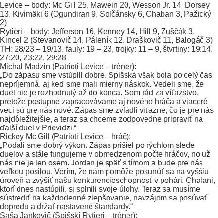
Levice – body:
Mc Gill 25, Mawein 20, Wesson Jr. 14, Dorsey
13, Kivimäki 6 (Ogundiran 9, Solčánsky 6, Chaban 3, Pažický
2)
Rytieri – body:
Jefferson 16, Kenney 14, Hill 9, Zuščák 3,
Kincel 2 (Stevanovič 14, Páleník 12, Draškovič 11, Balogáč 3)
TH:
28/23 – 19/13,
fauly:
19 – 23, trojky: 11 – 9,
štvrtiny:
19:14,
27:20, 23:22, 29:28
Michal Madzin (Patrioti Levice – tréner):
„Do zápasu sme vstúpili dobre. Spišská však bola po celý čas
nepríjemná, aj keď sme mali mierny náskok. Vedeli sme, že
duel nie je rozhodnutý až do konca. Som rád za víťazstvo,
pretože postupne zapracovávame aj nového hráča a viaceré
veci sú pre nás nové. Zápas sme zvládli víťazne, čo je pre nás
najdôležitejšie, a teraz sa chceme zodpovedne pripraviť na
ďalší duel v Prievidzi.“
Rickey Mc Gill (Patrioti Levice – hráč):
„Podali sme dobrý výkon. Zápas prišiel po rýchlom slede
duelov a stále fungujeme v obmedzenom počte hráčov, no už
nás nie je len osem. Jordan je späť s tímom a bude pre nás
veľkou posilou. Verím, že nám pomôže posunúť sa na vyššiu
úroveň a zvýšiť našu konkurencieschopnosť v pohári. Chalani,
ktorí dnes nastúpili, si splnili svoje úlohy. Teraz sa musíme
sústrediť na každodenné zlepšovanie, navzájom sa posúvať
dopredu a držať nastavené štandardy.“
Saša Jankovič (Spišskí Rytieri – tréner):