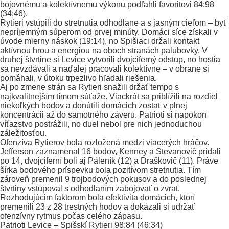
bojovnému a kolektívnemu výkonu podľahli favoritovi 84:98
(34:46).
Rytieri vstúpili do stretnutia odhodlane a s jasným cieľom – byť
nepríjemným súperom od prvej minúty. Domáci síce získali v
úvode mierny náskok (19:14), no Spišiaci držali kontakt
aktívnou hrou a energiou na oboch stranách palubovky. V
druhej štvrtine si Levice vytvorili dvojciferný odstup, no hostia
sa nevzdávali a naďalej pracovali kolektívne – v obrane si
pomáhali, v útoku trpezlivo hľadali riešenia.
Aj po zmene strán sa Rytieri snažili držať tempo s
najkvalitnejším tímom súťaže. Viackrát sa priblížili na rozdiel
niekoľkých bodov a donútili domácich zostať v plnej
koncentrácii až do samotného záveru. Patrioti si napokon
víťazstvo postrážili, no duel nebol pre nich jednoduchou
záležitosťou.
Ofenzíva Rytierov bola rozložená medzi viacerých hráčov.
Jefferson zaznamenal 16 bodov, Kenney a Stevanovič pridali
po 14, dvojciferní boli aj Páleník (12) a Draškovič (11). Práve
šírka bodového príspevku bola pozitívom stretnutia. Tím
zároveň premenil 9 trojbodových pokusov a do poslednej
štvrtiny vstupoval s odhodlaním zabojovať o zvrat.
Rozhodujúcim faktorom bola efektivita domácich, ktorí
premenili 23 z 28 trestných hodov a dokázali si udržať
ofenzívny rytmus počas celého zápasu.
Patrioti Levice – Spišskí Rytieri 98:84 (46:34)