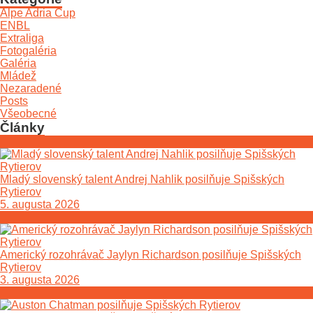
Alpe Adria Cup
ENBL
Extraliga
Fotogaléria
Galéria
Mládež
Nezaradené
Posts
Všeobecné
Články
Mladý slovenský talent Andrej Nahlik posilňuje Spišských
Rytierov
5. augusta 2026
Americký rozohrávač Jaylyn Richardson posilňuje Spišských
Rytierov
3. augusta 2026