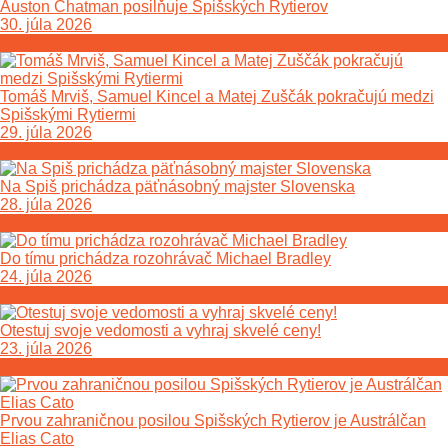
Auston Chatman posilňuje Spišských Rytierov
30. júla 2026
Tomáš Mrviš, Samuel Kincel a Matej Zuščák pokračujú medzi
Spišskými Rytiermi
29. júla 2026
Na Spiš prichádza päťnásobný majster Slovenska
28. júla 2026
Do tímu prichádza rozohrávač Michael Bradley
24. júla 2026
Otestuj svoje vedomosti a vyhraj skvelé ceny!
23. júla 2026
Prvou zahraničnou posilou Spišských Rytierov je Austrálčan
Elias Cato