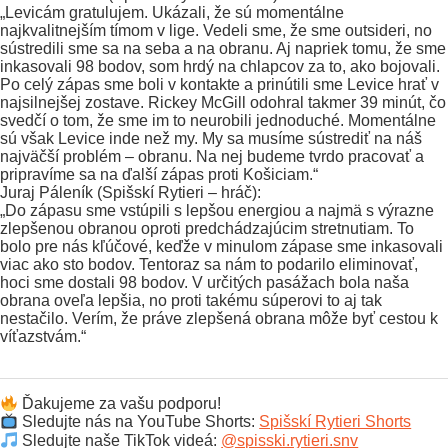
„Levicám gratulujem. Ukázali, že sú momentálne
najkvalitnejším tímom v lige. Vedeli sme, že sme outsideri, no
sústredili sme sa na seba a na obranu. Aj napriek tomu, že sme
inkasovali 98 bodov, som hrdý na chlapcov za to, ako bojovali.
Po celý zápas sme boli v kontakte a prinútili sme Levice hrať v
najsilnejšej zostave. Rickey McGill odohral takmer 39 minút, čo
svedčí o tom, že sme im to neurobili jednoduché. Momentálne
sú však Levice inde než my. My sa musíme sústrediť na náš
najväčší problém – obranu. Na nej budeme tvrdo pracovať a
pripravíme sa na ďalší zápas proti Košiciam.“
Juraj Páleník (Spišskí Rytieri – hráč):
„Do zápasu sme vstúpili s lepšou energiou a najmä s výrazne
zlepšenou obranou oproti predchádzajúcim stretnutiam. To
bolo pre nás kľúčové, keďže v minulom zápase sme inkasovali
viac ako sto bodov. Tentoraz sa nám to podarilo eliminovať,
hoci sme dostali 98 bodov. V určitých pasážach bola naša
obrana oveľa lepšia, no proti takému súperovi to aj tak
nestačilo. Verím, že práve zlepšená obrana môže byť cestou k
víťazstvám.“
Ďakujeme za vašu podporu!
Sledujte nás na YouTube Shorts:
Spišskí Rytieri Shorts
Sledujte naše TikTok videá:
@spisski.rytieri.snv