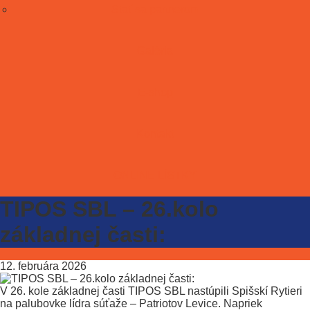
Stať sa partnerom
Galéria
E-shop
Kontakt
ONLINE LÍSTKY
TIPOS SBL – 26.kolo
základnej časti:
12. februára 2026
V 26. kole základnej časti TIPOS SBL nastúpili Spišskí Rytieri
na palubovke lídra súťaže – Patriotov Levice. Napriek