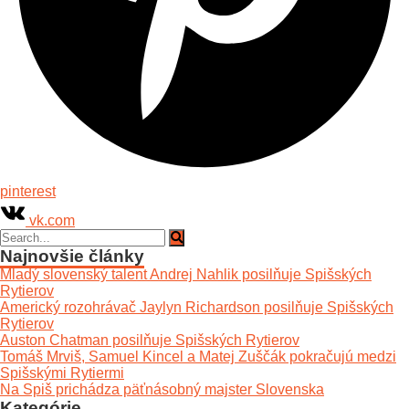
pinterest
vk.com
Najnovšie články
Mladý slovenský talent Andrej Nahlik posilňuje Spišských
Rytierov
Americký rozohrávač Jaylyn Richardson posilňuje Spišských
Rytierov
Auston Chatman posilňuje Spišských Rytierov
Tomáš Mrviš, Samuel Kincel a Matej Zuščák pokračujú medzi
Spišskými Rytiermi
Na Spiš prichádza päťnásobný majster Slovenska
Kategórie