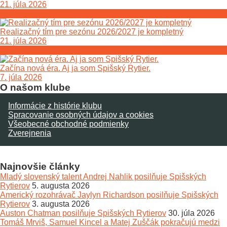
21. júla 2026
Realizačný tím pre sezónu 2026/2027 je kompletný
21. júla 2026
Začína nová éra. Aj ja som Spišský Rytier.
7. júla 2026
O našom klube
Informácie z histórie klubu
Spracovanie osobných údajov a cookies
Všeobecné obchodné podmienky
Zverejnenia
Najnovšie články
Mladý slovenský talent Andrej Nahlik posilňuje Spišských
Rytierov
5. augusta 2026
Americký rozohrávač Jaylyn Richardson posilňuje Spišských
Rytierov
3. augusta 2026
Auston Chatman posilňuje Spišských Rytierov
30. júla 2026
Tomáš Mrviš, Samuel Kincel a Matej Zuščák pokračujú medzi