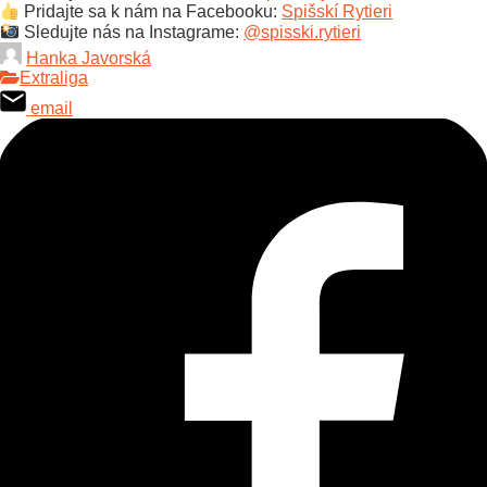
Pridajte sa k nám na Facebooku:
Spišskí Rytieri
Sledujte nás na Instagrame:
@spisski.rytieri
Hanka Javorská
Extraliga
email