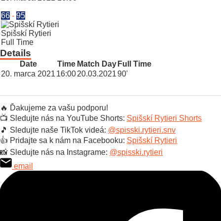
66
-
95
Spišskí Rytieri
Full Time
Details
Date
Time
Match Day
Full Time
20. marca 2021
16:00
20.03.2021
90'
🔥 Ďakujeme za vašu podporu!
📺 Sledujte nás na YouTube Shorts:
Spišskí Rytieri Shorts
🎵 Sledujte naše TikTok videá:
@spisski.rytieri.snv
👍 Pridajte sa k nám na Facebooku:
Spišskí Rytieri
📸 Sledujte nás na Instagrame:
@spisski.rytieri
email