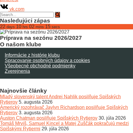
vk.com
Nasledujúci zápas
22
10
02
15
days
hrs
mins
secs
Príprava na sezónu 2026/2027
O našom klube
Informácie z histórie klubu
Spracovanie osobných údajov a cookies
Všeobecné obchodné podmienky
Zverejnenia
Najnovšie články
Mladý slovenský talent Andrej Nahlik posilňuje Spišských
Rytierov
5. augusta 2026
Americký rozohrávač Jaylyn Richardson posilňuje Spišských
Rytierov
3. augusta 2026
Auston Chatman posilňuje Spišských Rytierov
30. júla 2026
Tomáš Mrviš, Samuel Kincel a Matej Zuščák pokračujú medzi
Spišskými Rytiermi
29. júla 2026