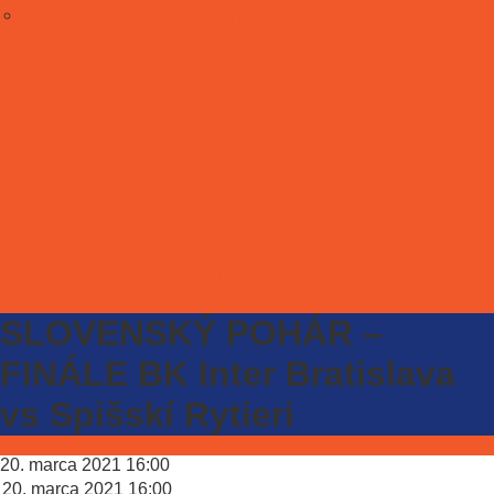
Stať sa partnerom
Galéria
E-shop
Kontakt
ONLINE LÍSTKY
SLOVENSKÝ POHÁR –
FINÁLE BK Inter Bratislava
vs Spišskí Rytieri
20. marca 2021
16:00
20. marca 2021
16:00