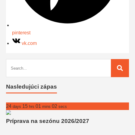
pinterest
vk.com
Nasledujúci zápas
24
15
01
02
days
hrs
mins
secs
Príprava na sezónu 2026/2027