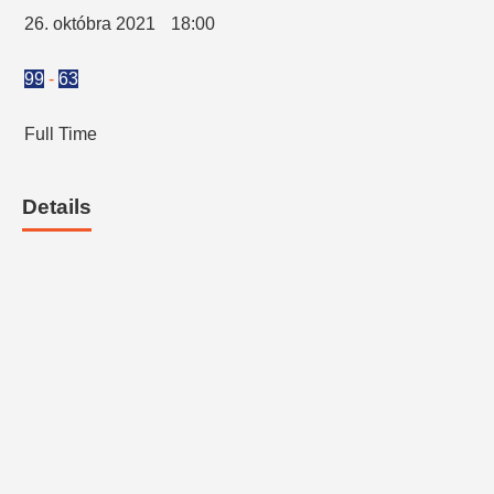
26. októbra 2021
18:00
99
-
63
Full Time
Details
SLOVENSKÁ
DATE
TIME
BASKETBALOVÁ
SEZÓNA
LIGA
26.
2021 -
októbra
18:00
Alpe Adria Cup
2022
2021