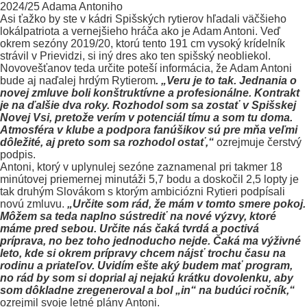
Asi ťažko by ste v kádri Spišských rytierov hľadali väčšieho
lokálpatriota a vernejšieho hráča ako je Adam Antoni. Veď
okrem sezóny 2019/20, ktorú tento 191 cm vysoký krídelník
strávil v Prievidzi, si iný dres ako ten spišský neobliekol.
Novovešťanov teda určite poteší informácia, že Adam Antoni
bude aj naďalej hrdým Rytierom
. „Veru je to tak.
Jednania o
novej zmluve boli konštruktívne a profesionálne. Kontrakt
je na ďalšie dva roky. Rozhodol som sa zostať v Spišskej
Novej Vsi, pretože verím v potenciál tímu a som tu doma.
Atmosféra v klube a podpora fanúšikov sú pre mňa veľmi
dôležité, aj preto som sa rozhodol ostať,“
ozrejmuje čerstvý
podpis.
Antoni, ktorý v uplynulej sezóne zaznamenal pri takmer 18
minútovej priemernej minutáži 5,7 bodu a doskočil 2,5 lopty je
tak druhým Slovákom s ktorým ambiciózni Rytieri podpísali
novú zmluvu.
„Určite som rád, že mám v tomto smere pokoj.
Môžem sa teda naplno sústrediť na nové výzvy, ktoré
máme pred sebou. Určite nás čaká tvrdá a poctivá
príprava, no bez toho jednoducho nejde. Čaká ma výživné
leto, kde si okrem prípravy chcem nájsť trochu času na
rodinu a priateľov. Uvidím ešte aký budem mať program,
no rád by som si doprial aj nejakú krátku dovolenku, aby
som dôkladne zregeneroval a bol „in“ na budúci ročník,“
ozrejmil svoje letné plány Antoni.