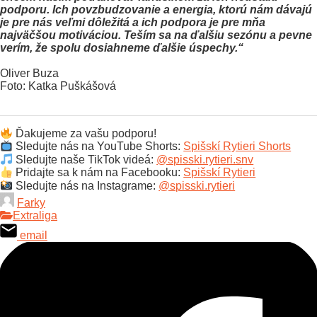
podporu. Ich povzbudzovanie a energia, ktorú nám dávajú
je pre nás veľmi dôležitá a ich podpora je pre mňa
najväčšou motiváciou. Teším sa na ďalšiu sezónu a pevne
verím, že spolu dosiahneme ďalšie úspechy.“
Oliver Buza
Foto: Katka Puškášová
Ďakujeme za vašu podporu!
Sledujte nás na YouTube Shorts:
Spišskí Rytieri Shorts
Sledujte naše TikTok videá:
@spisski.rytieri.snv
Pridajte sa k nám na Facebooku:
Spišskí Rytieri
Sledujte nás na Instagrame:
@spisski.rytieri
Farky
Extraliga
email