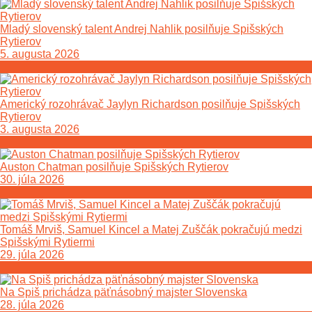
Mladý slovenský talent Andrej Nahlik posilňuje Spišských
Rytierov
5. augusta 2026
Americký rozohrávač Jaylyn Richardson posilňuje Spišských
Rytierov
3. augusta 2026
Auston Chatman posilňuje Spišských Rytierov
30. júla 2026
Tomáš Mrviš, Samuel Kincel a Matej Zuščák pokračujú medzi
Spišskými Rytiermi
29. júla 2026
Na Spiš prichádza päťnásobný majster Slovenska
28. júla 2026