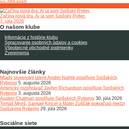
21. júla 2026
Začína nová éra. Aj ja som Spišský Rytier.
7. júla 2026
O našom klube
Informácie z histórie klubu
Spracovanie osobných údajov a cookies
Všeobecné obchodné podmienky
Zverejnenia
Najnovšie články
Mladý slovenský talent Andrej Nahlik posilňuje Spišských
Rytierov
5. augusta 2026
Americký rozohrávač Jaylyn Richardson posilňuje Spišských
Rytierov
3. augusta 2026
Auston Chatman posilňuje Spišských Rytierov
30. júla 2026
Tomáš Mrviš, Samuel Kincel a Matej Zuščák pokračujú medzi
Spišskými Rytiermi
29. júla 2026
Sociálne siete