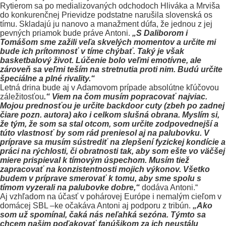
Rytierom sa po medializovaných odchodoch Hliváka a Mrviša
do konkurenčnej Prievidze podstatne narušila slovenská os
tímu. Skladajú ju nanovo a manažment dúfa, že jednou z jej
pevných priamok bude práve Antoni.
„S Daliborom i
Tomášom sme zažili veľa skvelých momentov a určite mi
bude ich prítomnosť v tíme chýbať. Taký je však
basketbalový život. Lúčenie bolo veľmi emotívne, ale
zároveň sa veľmi teším na stretnutia proti nim. Budú určite
špeciálne a plné rivality.“
Letná drina bude aj v Adamovom prípade absolútne kľúčovou
záležitosťou
.“ Viem na čom musím popracovať najviac.
Mojou prednosťou je určite backdoor cuty (zbeh po zadnej
čiare pozn. autora) ako i celkom slušná obrana. Myslím si,
že tým, že som sa stal otcom, som určite zodpovednejší a
túto vlastnosť by som rád preniesol aj na palubovku. V
príprave sa musím sústrediť na zlepšení fyzickej kondície a
práci na rýchlosti, či obratnosti tak, aby som ešte vo väčšej
miere prispieval k tímovým úspechom. Musím tiež
zapracovať na konzistentnosti mojich výkonov. Všetko
budem v príprave smerovať k tomu, aby sme spolu s
tímom vyzerali na palubovke dobre,“
dodáva Antoni.“
Aj vzhľadom na účasť v pohárovej Európe i nemalým cieľom v
domácej SBL –ke očakáva Antoni aj podporu z tribún.
„Ako
som už spomínal, čaká nás neľahká sezóna. Týmto sa
chcem našim poďakovať fanúšikom za ich neustálu