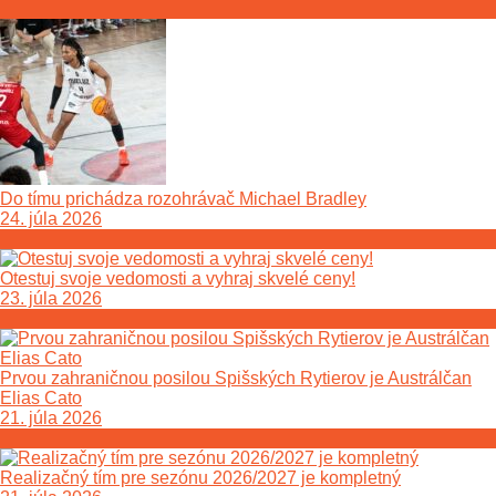
Do tímu prichádza rozohrávač Michael Bradley
24. júla 2026
Otestuj svoje vedomosti a vyhraj skvelé ceny!
23. júla 2026
Prvou zahraničnou posilou Spišských Rytierov je Austrálčan
Elias Cato
21. júla 2026
Realizačný tím pre sezónu 2026/2027 je kompletný