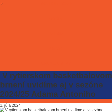
Stať sa partnerom
Galéria
E-shop
Kontakt
ONLINE LÍSTKY
V rytierskom basketbalovom
brnení uvidíme aj v sezóne
2024/25 Adama Antoniho
1. júla 2024