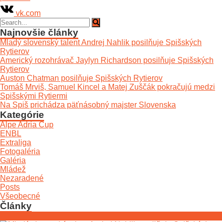
vk.com
Najnovšie články
Mladý slovenský talent Andrej Nahlik posilňuje Spišských
Rytierov
Americký rozohrávač Jaylyn Richardson posilňuje Spišských
Rytierov
Auston Chatman posilňuje Spišských Rytierov
Tomáš Mrviš, Samuel Kincel a Matej Zuščák pokračujú medzi
Spišskými Rytiermi
Na Spiš prichádza päťnásobný majster Slovenska
Kategórie
Alpe Adria Cup
ENBL
Extraliga
Fotogaléria
Galéria
Mládež
Nezaradené
Posts
Všeobecné
Články