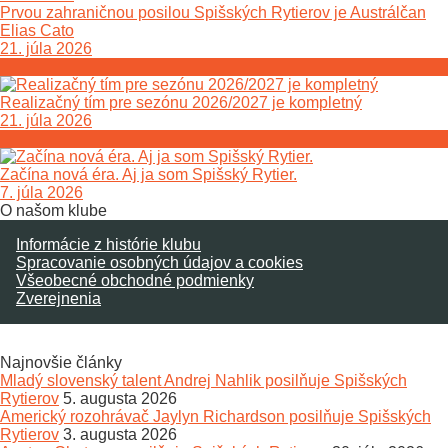
Prvou zahraničnou posilou Spišských Rytierov je Austrálčan
Elias Cato
21. júla 2026
Realizačný tím pre sezónu 2026/2027 je kompletný
21. júla 2026
Začína nová éra. Aj ja som Spišský Rytier.
7. júla 2026
O našom klube
Informácie z histórie klubu
Spracovanie osobných údajov a cookies
Všeobecné obchodné podmienky
Zverejnenia
Najnovšie články
Mladý slovenský talent Andrej Nahlik posilňuje Spišských
Rytierov
5. augusta 2026
Americký rozohrávač Jaylyn Richardson posilňuje Spišských
Rytierov
3. augusta 2026