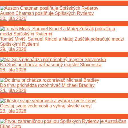
Auston Chatman posilňuje Spišských Rytierov
30. júla 2026
Tomáš Mrviš, Samuel Kincel a Matej Zuščák pokračujú medzi
Spišskými Rytiermi
29. júla 2026
Na Spiš prichádza päťnásobný majster Slovenska
28. júla 2026
Do tímu prichádza rozohrávač Michael Bradley
24. júla 2026
Otestuj svoje vedomosti a vyhraj skvelé ceny!
23. júla 2026