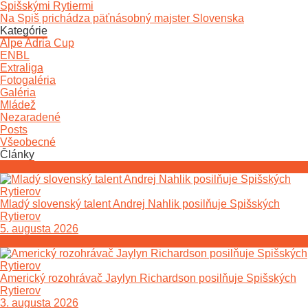
Spišskými Rytiermi
Na Spiš prichádza päťnásobný majster Slovenska
Kategórie
Alpe Adria Cup
ENBL
Extraliga
Fotogaléria
Galéria
Mládež
Nezaradené
Posts
Všeobecné
Články
Mladý slovenský talent Andrej Nahlik posilňuje Spišských
Rytierov
5. augusta 2026
Americký rozohrávač Jaylyn Richardson posilňuje Spišských
Rytierov
3. augusta 2026