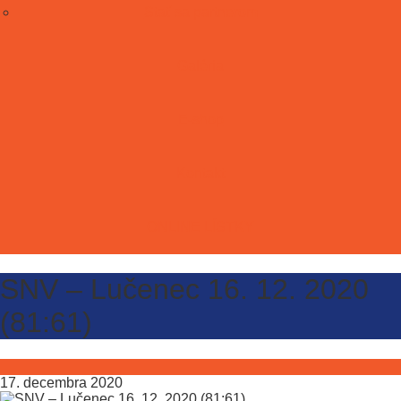
Stať sa partnerom
Galéria
E-shop
Kontakt
ONLINE LÍSTKY
SNV – Lučenec 16. 12. 2020
(81:61)
17. decembra 2020