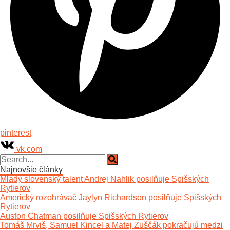
pinterest
vk.com
Najnovšie články
Mladý slovenský talent Andrej Nahlik posilňuje Spišských
Rytierov
Americký rozohrávač Jaylyn Richardson posilňuje Spišských
Rytierov
Auston Chatman posilňuje Spišských Rytierov
Tomáš Mrviš, Samuel Kincel a Matej Zuščák pokračujú medzi