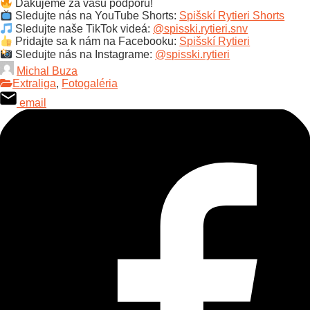
Ďakujeme za vašu podporu!
Sledujte nás na YouTube Shorts:
Spišskí Rytieri Shorts
Sledujte naše TikTok videá:
@spisski.rytieri.snv
Pridajte sa k nám na Facebooku:
Spišskí Rytieri
Sledujte nás na Instagrame:
@spisski.rytieri
Michal Buza
Extraliga
,
Fotogaléria
email