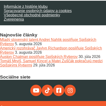
Informácie z histórie klubu
Spracovanie osobných údajov a cookies
Všeobecné obchodné podmienky
Zverejnenia
Najnovšie články
Mladý slovenský talent Andrej Nahlik posilňuje Spišských
Rytierov
5. augusta 2026
Americký rozohrávač Jaylyn Richardson posilňuje Spišských
Rytierov
3. augusta 2026
Auston Chatman posilňuje Spišských Rytierov
30. júla 2026
Tomáš Mrviš, Samuel Kincel a Matej Zuščák pokračujú medzi
Spišskými Rytiermi
29. júla 2026
Sociálne siete
Správca webu: Adam Antoni