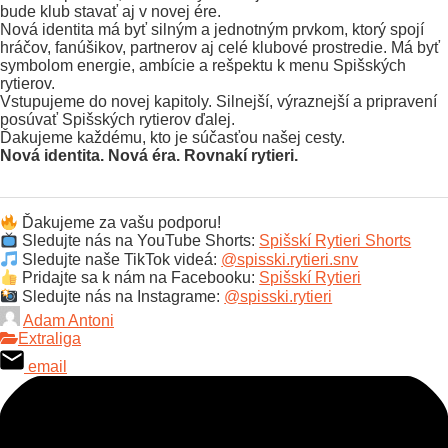
bude klub stavať aj v novej ére.
Nová identita má byť silným a jednotným prvkom, ktorý spojí
hráčov, fanúšikov, partnerov aj celé klubové prostredie. Má byť
symbolom energie, ambície a rešpektu k menu Spišských
rytierov.
Vstupujeme do novej kapitoly. Silnejší, výraznejší a pripravení
posúvať Spišských rytierov ďalej.
Ďakujeme každému, kto je súčasťou našej cesty.
Nová identita. Nová éra. Rovnakí rytieri.
Ďakujeme za vašu podporu!
Sledujte nás na YouTube Shorts:
Spišskí Rytieri Shorts
Sledujte naše TikTok videá:
@spisski.rytieri.snv
Pridajte sa k nám na Facebooku:
Spišskí Rytieri
Sledujte nás na Instagrame:
@spisski.rytieri
Adam Antoni
Extraliga
email