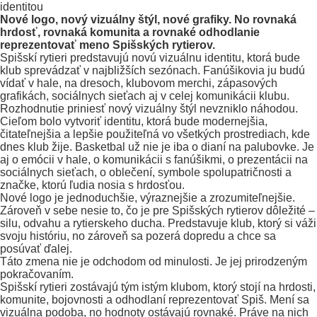
Nové logo, nový vizuálny štýl, nové grafiky. No rovnaká
hrdosť, rovnaká komunita a rovnaké odhodlanie
reprezentovať meno Spišských rytierov.
Spišskí rytieri predstavujú novú vizuálnu identitu, ktorá bude
klub sprevádzať v najbližších sezónach. Fanúšikovia ju budú
vídať v hale, na dresoch, klubovom merchi, zápasových
grafikách, sociálnych sieťach aj v celej komunikácii klubu.
Rozhodnutie priniesť nový vizuálny štýl nevzniklo náhodou.
Cieľom bolo vytvoriť identitu, ktorá bude modernejšia,
čitateľnejšia a lepšie použiteľná vo všetkých prostrediach, kde
dnes klub žije. Basketbal už nie je iba o dianí na palubovke. Je
aj o emócii v hale, o komunikácii s fanúšikmi, o prezentácii na
sociálnych sieťach, o oblečení, symbole spolupatričnosti a
značke, ktorú ľudia nosia s hrdosťou.
Nové logo je jednoduchšie, výraznejšie a zrozumiteľnejšie.
Zároveň v sebe nesie to, čo je pre Spišských rytierov dôležité –
silu, odvahu a rytierskeho ducha. Predstavuje klub, ktorý si váži
svoju históriu, no zároveň sa pozerá dopredu a chce sa
posúvať ďalej.
Táto zmena nie je odchodom od minulosti. Je jej prirodzeným
pokračovaním.
Spišskí rytieri zostávajú tým istým klubom, ktorý stojí na hrdosti,
komunite, bojovnosti a odhodlaní reprezentovať Spiš. Mení sa
vizuálna podoba, no hodnoty ostávajú rovnaké. Práve na nich