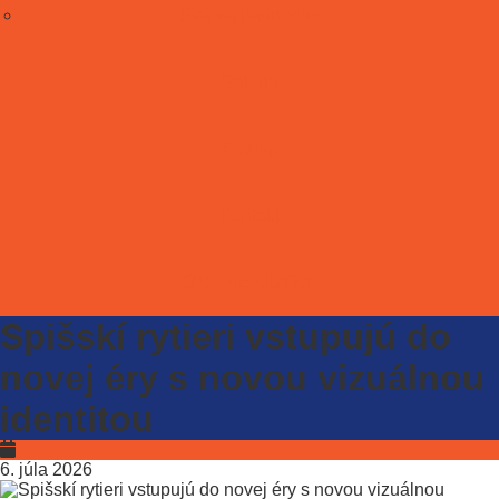
Stať sa partnerom
Galéria
E-shop
Kontakt
ONLINE LÍSTKY
Spišskí rytieri vstupujú do
novej éry s novou vizuálnou
identitou
6. júla 2026