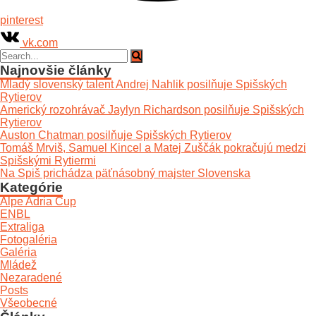
pinterest
vk.com
Najnovšie články
Mladý slovenský talent Andrej Nahlik posilňuje Spišských
Rytierov
Americký rozohrávač Jaylyn Richardson posilňuje Spišských
Rytierov
Auston Chatman posilňuje Spišských Rytierov
Tomáš Mrviš, Samuel Kincel a Matej Zuščák pokračujú medzi
Spišskými Rytiermi
Na Spiš prichádza päťnásobný majster Slovenska
Kategórie
Alpe Adria Cup
ENBL
Extraliga
Fotogaléria
Galéria
Mládež
Nezaradené
Posts
Všeobecné