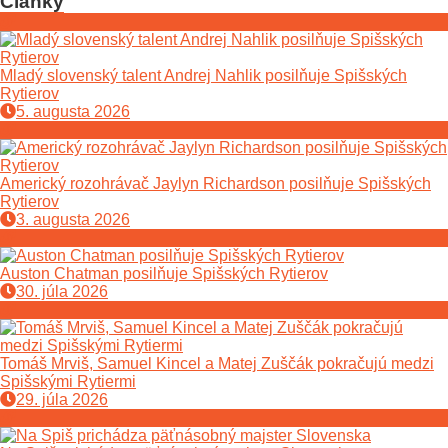
Články
Mladý slovenský talent Andrej Nahlik posilňuje Spišských
Rytierov
5. augusta 2026
Americký rozohrávač Jaylyn Richardson posilňuje Spišských
Rytierov
3. augusta 2026
Auston Chatman posilňuje Spišských Rytierov
30. júla 2026
Tomáš Mrviš, Samuel Kincel a Matej Zuščák pokračujú medzi
Spišskými Rytiermi
29. júla 2026