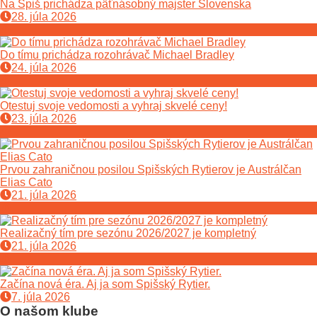
Na Spiš prichádza päťnásobný majster Slovenska
28. júla 2026
Do tímu prichádza rozohrávač Michael Bradley
24. júla 2026
Otestuj svoje vedomosti a vyhraj skvelé ceny!
23. júla 2026
Prvou zahraničnou posilou Spišských Rytierov je Austrálčan
Elias Cato
21. júla 2026
Realizačný tím pre sezónu 2026/2027 je kompletný
21. júla 2026
Začína nová éra. Aj ja som Spišský Rytier.
7. júla 2026
O našom klube