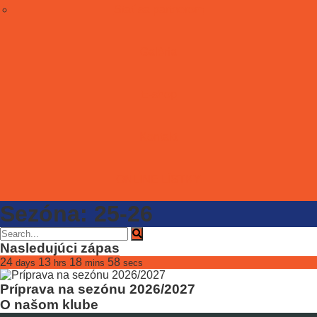
Stať sa partnerom
Galéria
E-shop
Kontakt
ONLINE LÍSTKY
Sezóna:
25-26
Nasledujúci zápas
24
13
18
58
days
hrs
mins
secs
Príprava na sezónu 2026/2027
O našom klube