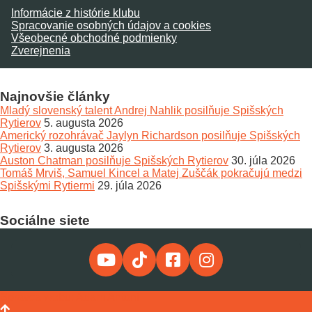
Informácie z histórie klubu
Spracovanie osobných údajov a cookies
Všeobecné obchodné podmienky
Zverejnenia
Najnovšie články
Mladý slovenský talent Andrej Nahlik posilňuje Spišských
Rytierov
5. augusta 2026
Americký rozohrávač Jaylyn Richardson posilňuje Spišských
Rytierov
3. augusta 2026
Auston Chatman posilňuje Spišských Rytierov
30. júla 2026
Tomáš Mrviš, Samuel Kincel a Matej Zuščák pokračujú medzi
Spišskými Rytiermi
29. júla 2026
Sociálne siete
Správca webu: Adam Antoni