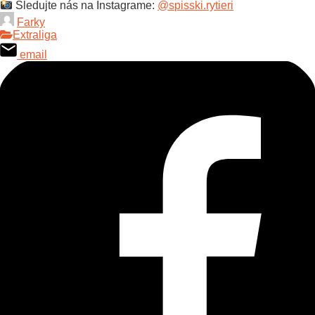
Sledujte nás na Instagrame:
@spisski.rytieri
Farky
Extraliga
email