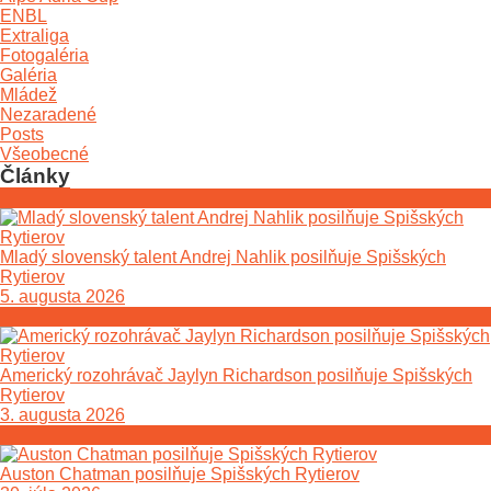
ENBL
Extraliga
Fotogaléria
Galéria
Mládež
Nezaradené
Posts
Všeobecné
Články
Mladý slovenský talent Andrej Nahlik posilňuje Spišských
Rytierov
5. augusta 2026
Americký rozohrávač Jaylyn Richardson posilňuje Spišských
Rytierov
3. augusta 2026
Auston Chatman posilňuje Spišských Rytierov