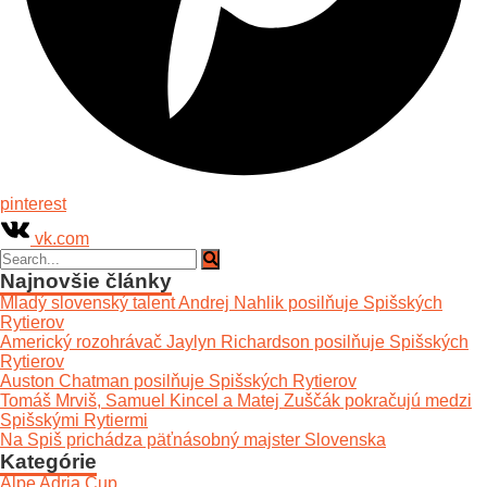
pinterest
vk.com
Najnovšie články
Mladý slovenský talent Andrej Nahlik posilňuje Spišských
Rytierov
Americký rozohrávač Jaylyn Richardson posilňuje Spišských
Rytierov
Auston Chatman posilňuje Spišských Rytierov
Tomáš Mrviš, Samuel Kincel a Matej Zuščák pokračujú medzi
Spišskými Rytiermi
Na Spiš prichádza päťnásobný majster Slovenska
Kategórie
Alpe Adria Cup