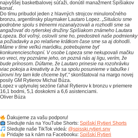
najvyššej basketbalovej súťaži, donútil manažment Spišiakov
konať.
Do tímu pribudol jeden z hlavných strojcov minuloročného
bronzu, argentínsky playmaker Lautaro Lopez.
„Situáciu sme
podrobne spolu s trénermi rozanalyzovali a rozhodli sme sa
angažovať do rytierskej družiny Spišiakom známeho Lautara
Lopeza. Bol voľný, oslovili sme ho, predostreli naše podmienky
a požiadavky a po relatívne krátkom čase sme sa aj dohodli.
Máme v tíme veľkú maródku, potrebujeme byť
konkurencieschopní. V osobe Lopeza sme nekupovali mačku
vo vreci, my poznáme jeho, on pozná nás aj ligu, verím, že
bude prínosom. Dúfame, že Lautaro prinesie na rozohrávku
viac pokoja a kreativity a že sa spolu posunieme v tabuľke i
úrovni hry tam kde chceme byť,“
skonštatoval na margo novej
posily GM Rytierov Michal Búza.
Lopez v uplynulej sezóne ťahal Rytierov k bronzu v priemere
16,1 bodmi, 5,1 doskokmi a 6,6 asistenciami.
Oliver Búza
Ďakujeme za vašu podporu!
Sledujte nás na YouTube Shorts:
Spišskí Rytieri Shorts
Sledujte naše TikTok videá:
@spisski.rytieri.snv
Pridajte sa k nám na Facebooku:
Spišskí Rytieri