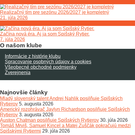
Realizačný tím pre sezónu 2026/2027 je kompletný
21. júla 2026
Začína nová éra. Aj ja som Spišský Rytier.
7. júla 2026
O našom klube
Informácie z histórie klubu
Spracovanie osobných údajov a cookies
Všeobecné obchodné podmienky
Zverejnenia
Najnovšie články
Mladý slovenský talent Andrej Nahlik posilňuje Spišských
Rytierov
5. augusta 2026
Americký rozohrávač Jaylyn Richardson posilňuje Spišských
Rytierov
3. augusta 2026
Auston Chatman posilňuje Spišských Rytierov
30. júla 2026
Tomáš Mrviš, Samuel Kincel a Matej Zuščák pokračujú medzi
Spišskými Rytiermi
29. júla 2026