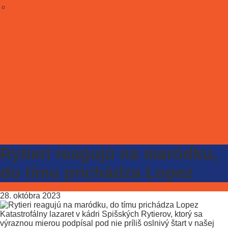
Stať sa partnerom
Galéria
E-shop
Kontakt
ONLINE LÍSTKY
Rytieri reagujú na maródku,
do tímu prichádza Lopez
28. októbra 2023
Katastrofálny lazaret v kádri Spišských Rytierov, ktorý sa
výraznou mierou podpísal pod nie príliš oslnivý štart v našej