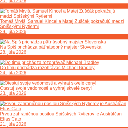
30. júla 2026
Tomáš Mrviš, Samuel Kincel a Matej Zuščák pokračujú medzi
Spišskými Rytiermi
29. júla 2026
Na Spiš prichádza päťnásobný majster Slovenska
28. júla 2026
Do tímu prichádza rozohrávač Michael Bradley
24. júla 2026
Otestuj svoje vedomosti a vyhraj skvelé ceny!
23. júla 2026
Prvou zahraničnou posilou Spišských Rytierov je Austrálčan
Elias Cato
21. júla 2026