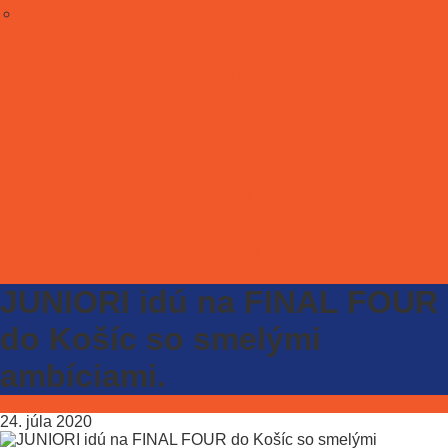
Stať sa partnerom
Galéria
E-shop
Kontakt
ONLINE LÍSTKY
JUNIORI idú na FINAL FOUR
do Košíc so smelými
ambíciami.
24. júla 2020