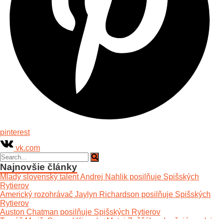
pinterest
vk.com
Najnovšie články
Mladý slovenský talent Andrej Nahlik posilňuje Spišských
Rytierov
Americký rozohrávač Jaylyn Richardson posilňuje Spišských
Rytierov
Auston Chatman posilňuje Spišských Rytierov