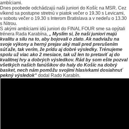
Dnes poobede odchádzajú naši juniori do Košíc na MSR. Cez
víkend sa postupne stretnú v piatok večer o 19.30 s Levicami,
v sobotu večer o 19.30 s Interom Bratislava a v nedeľu o 13.30
s Nitrou.
S akými ambíciami idú juniori do FINAL FOUR sme sa opýtali
trénera Rada Karabína,
„ Myslím si, že naši juniori majú
kvalitu a silu na to, aby bojovali o zlato. Ak nadviažu na
svoje výkony a herný prejav aký mali pred prerušením
súťaže, tak verím, že prídu aj dobré výsledky. Trénujeme
spolu už viac ako 2 mesiace, tak už len to pretaviť aj do
kvalitnej hry a dobrých výsledkov. Rád by som ešte pozval
všetkých našich fanúšikov do haly do Košíc na dobrý
basket, nech nám pomôžu svojimi hlasivkami dosiahnuť
pekný výsledok“
dodal Rado Karabín.