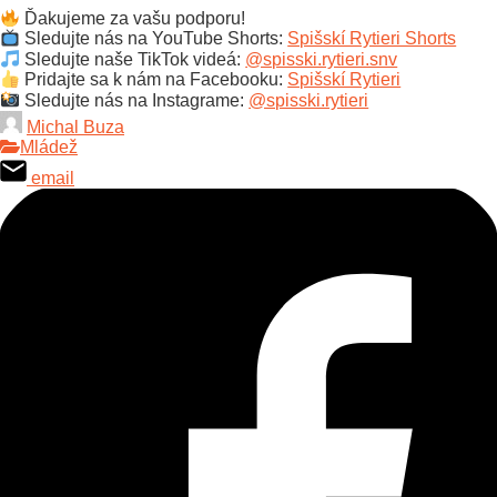
Ďakujeme za vašu podporu!
Sledujte nás na YouTube Shorts:
Spišskí Rytieri Shorts
Sledujte naše TikTok videá:
@spisski.rytieri.snv
Pridajte sa k nám na Facebooku:
Spišskí Rytieri
Sledujte nás na Instagrame:
@spisski.rytieri
Michal Buza
Mládež
email