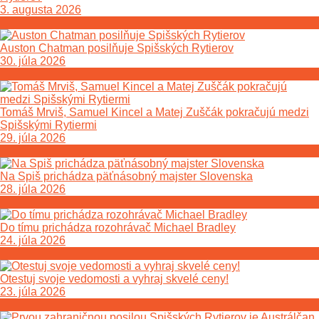
3. augusta 2026
Auston Chatman posilňuje Spišských Rytierov
30. júla 2026
Tomáš Mrviš, Samuel Kincel a Matej Zuščák pokračujú medzi
Spišskými Rytiermi
29. júla 2026
Na Spiš prichádza päťnásobný majster Slovenska
28. júla 2026
Do tímu prichádza rozohrávač Michael Bradley
24. júla 2026
Otestuj svoje vedomosti a vyhraj skvelé ceny!
23. júla 2026