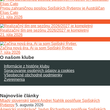
Prvou zahraničnou posilou Spišských Rytierov je Austrálčan
Elias Cato
21. júla 2026
Realizačný tím pre sezónu 2026/2027 je kompletný
21. júla 2026
Začína nová éra. Aj ja som Spišský Rytier.
7. júla 2026
O našom klube
Informácie z histórie klubu
Spracovanie osobných údajov a cookies
Všeobecné obchodné podmienky
Zverejnenia
Najnovšie články
Mladý slovenský talent Andrej Nahlik posilňuje Spišských
Rytierov
5. augusta 2026
Americký rozohrávač Jaylyn Richardson posilňuje Spišských