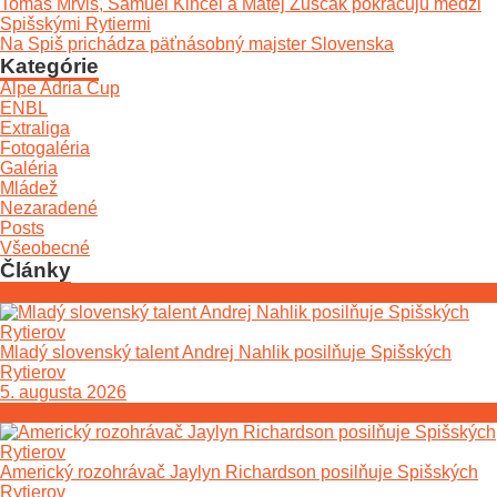
Tomáš Mrviš, Samuel Kincel a Matej Zuščák pokračujú medzi
Spišskými Rytiermi
Na Spiš prichádza päťnásobný majster Slovenska
Kategórie
Alpe Adria Cup
ENBL
Extraliga
Fotogaléria
Galéria
Mládež
Nezaradené
Posts
Všeobecné
Články
Mladý slovenský talent Andrej Nahlik posilňuje Spišských
Rytierov
5. augusta 2026
Americký rozohrávač Jaylyn Richardson posilňuje Spišských
Rytierov