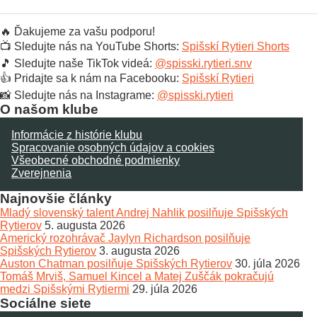
🔥 Ďakujeme za vašu podporu!
📺 Sledujte nás na YouTube Shorts:
Spišskí Rytieri Shorts
🎵 Sledujte naše TikTok videá:
@spisski.rytieri.snv
👍 Pridajte sa k nám na Facebooku:
Spišskí Rytieri
📸 Sledujte nás na Instagrame:
@spisski.rytieri
O našom klube
Informácie z histórie klubu
Spracovanie osobných údajov a cookies
Všeobecné obchodné podmienky
Zverejnenia
Najnovšie články
Mladý slovenský talent Andrej Nahlik posilňuje Spišských
Rytierov
5. augusta 2026
Americký rozohrávač Jaylyn Richardson posilňuje
Spišských Rytierov
3. augusta 2026
Auston Chatman posilňuje Spišských Rytierov
30. júla 2026
Tomáš Mrviš, Samuel Kincel a Matej Zuščák pokračujú
medzi Spišskými Rytiermi
29. júla 2026
Sociálne siete