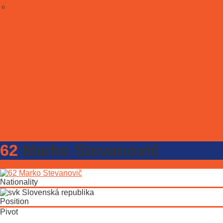
62
Marko Stevanovič
Nationality
Slovenská republika
Position
Pivot