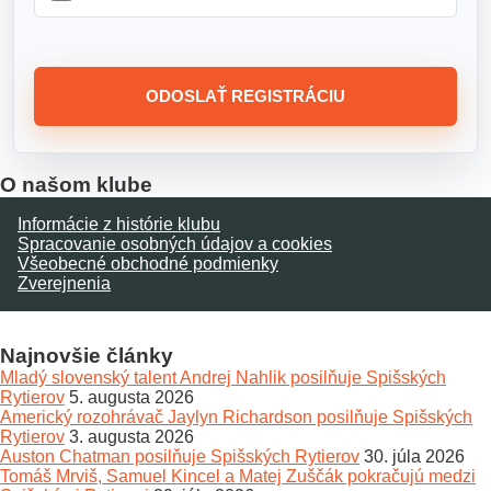
ODOSLAŤ REGISTRÁCIU
O našom klube
Informácie z histórie klubu
Spracovanie osobných údajov a cookies
Všeobecné obchodné podmienky
Zverejnenia
Najnovšie články
Mladý slovenský talent Andrej Nahlik posilňuje Spišských
Rytierov
5. augusta 2026
Americký rozohrávač Jaylyn Richardson posilňuje Spišských
Rytierov
3. augusta 2026
Auston Chatman posilňuje Spišských Rytierov
30. júla 2026
Tomáš Mrviš, Samuel Kincel a Matej Zuščák pokračujú medzi