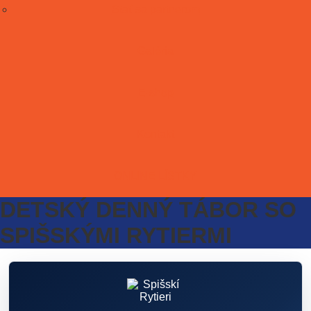
Stať sa partnerom
Galéria
E-shop
Kontakt
ONLINE LÍSTKY
DETSKÝ DENNÝ TÁBOR SO
SPIŠSKÝMI RYTIERMI