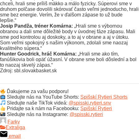
chceli, hrali sme príliš mäkko a málo fyzicky. Súperovi sme v
druhom polčase dovolili skórovať často veľmi jednoducho, hrali
sme bez energie. Verím, že v ďalšom zápase to už bude
lepšie.“
Josip Pandža, tréner Komárna:
„Hrali sme s výbornou
obranou a dali sme dôležité body v úvodnej fáze zápasu. Mali
sme pod kontrolou aj doskoky, a to aj v obrane a aj v útoku.
Som veľmi spokojný s našim výkonom, zdolali sme naozaj
kvalitného súpera.“
Hunter Goodrick, hráč Komárna:
„Hrali sme ako tím,
fanúšikovia boli opäť úžasní. V obrane sme boli dôslední a bol
to naozaj skvelý zápas.“
Zdroj: sbl.slovakbasket.sk
Ďakujeme za vašu podporu!
Sledujte nás na YouTube Shorts:
Spišskí Rytieri Shorts
Sledujte naše TikTok videá:
@spisski.rytieri.snv
Pridajte sa k nám na Facebooku:
Spišskí Rytieri
Sledujte nás na Instagrame:
@spisski.rytieri
Farky
Extraliga
email