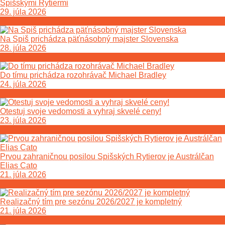
Spišskými Rytiermi
29. júla 2026
Na Spiš prichádza päťnásobný majster Slovenska
28. júla 2026
Do tímu prichádza rozohrávač Michael Bradley
24. júla 2026
Otestuj svoje vedomosti a vyhraj skvelé ceny!
23. júla 2026
Prvou zahraničnou posilou Spišských Rytierov je Austrálčan
Elias Cato
21. júla 2026
Realizačný tím pre sezónu 2026/2027 je kompletný
21. júla 2026