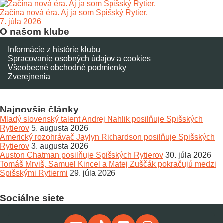
Začína nová éra. Aj ja som Spišský Rytier.
7. júla 2026
O našom klube
Informácie z histórie klubu
Spracovanie osobných údajov a cookies
Všeobecné obchodné podmienky
Zverejnenia
Najnovšie články
Mladý slovenský talent Andrej Nahlik posilňuje Spišských
Rytierov
5. augusta 2026
Americký rozohrávač Jaylyn Richardson posilňuje Spišských
Rytierov
3. augusta 2026
Auston Chatman posilňuje Spišských Rytierov
30. júla 2026
Tomáš Mrviš, Samuel Kincel a Matej Zuščák pokračujú medzi
Spišskými Rytiermi
29. júla 2026
Sociálne siete