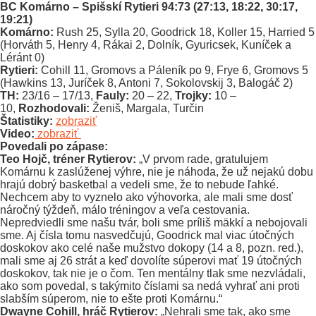
BC Komárno – Spišskí Rytieri 94:73 (27:13, 18:22, 30:17,
19:21)
Komárno:
Rush 25, Sylla 20, Goodrick 18, Koller 15, Harried 5
(Horváth 5, Henry 4, Rákai 2, Dolník, Gyuricsek, Kuníček a
Léránt 0)
Rytieri:
Cohill 11, Gromovs a Páleník po 9, Frye 6, Gromovs 5
(Hawkins 13, Juríček 8, Antoni 7, Sokolovskij 3, Balogáč 2)
TH:
23/16 – 17/13,
Fauly:
20 – 22,
Trojky:
10 –
10,
Rozhodovali:
Ženiš, Margala, Turčin
Štatistiky:
zobraziť
Video:
zobraziť
Povedali po zápase:
Teo Hojč, tréner Rytierov:
„V prvom rade, gratulujem
Komárnu k zaslúženej výhre, nie je náhoda, že už nejakú dobu
hrajú dobrý basketbal a vedeli sme, že to nebude ľahké.
Nechcem aby to vyznelo ako výhovorka, ale mali sme dosť
náročný týždeň, málo tréningov a veľa cestovania.
Nepredviedli sme našu tvár, boli sme príliš mäkkí a nebojovali
sme. Aj čísla tomu nasvedčujú, Goodrick mal viac útočných
doskokov ako celé naše mužstvo dokopy (14 a 8, pozn. red.),
mali sme aj 26 strát a keď dovolíte súperovi mať 19 útočných
doskokov, tak nie je o čom. Ten mentálny tlak sme nezvládali,
ako som povedal, s takýmito číslami sa nedá vyhrať ani proti
slabším súperom, nie to ešte proti Komárnu.“
Dwayne Cohill, hráč Rytierov:
„Nehrali sme tak, ako sme