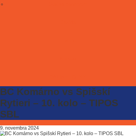
Stať sa partnerom
Galéria
E-shop
Kontakt
ONLINE LÍSTKY
BC Komárno vs Spišskí
Rytieri – 10. kolo – TIPOS
SBL
9. novembra 2024