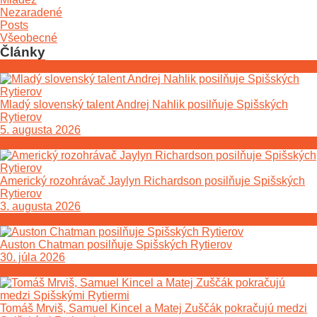
Nezaradené
Posts
Všeobecné
Články
Mladý slovenský talent Andrej Nahlik posilňuje Spišských
Rytierov
5. augusta 2026
Americký rozohrávač Jaylyn Richardson posilňuje Spišských
Rytierov
3. augusta 2026
Auston Chatman posilňuje Spišských Rytierov
30. júla 2026
Tomáš Mrviš, Samuel Kincel a Matej Zuščák pokračujú medzi