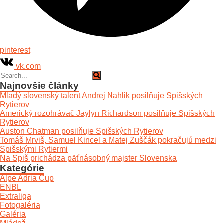
pinterest
vk.com
Najnovšie články
Mladý slovenský talent Andrej Nahlik posilňuje Spišských
Rytierov
Americký rozohrávač Jaylyn Richardson posilňuje Spišských
Rytierov
Auston Chatman posilňuje Spišských Rytierov
Tomáš Mrviš, Samuel Kincel a Matej Zuščák pokračujú medzi
Spišskými Rytiermi
Na Spiš prichádza päťnásobný majster Slovenska
Kategórie
Alpe Adria Cup
ENBL
Extraliga
Fotogaléria
Galéria
Mládež