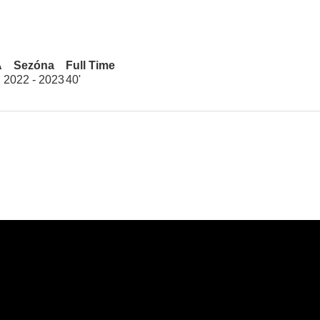
A
Sezóna
Full Time
2022 - 2023
40'