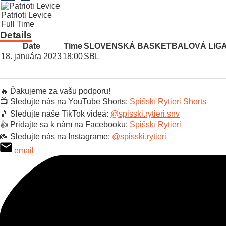
Patrioti Levice
Full Time
Details
Date
Time
SLOVENSKÁ BASKETBALOVÁ LIG
18. januára 2023
18:00
SBL
🔥 Ďakujeme za vašu podporu!
📺 Sledujte nás na YouTube Shorts:
Spišskí Rytieri Shorts
🎵 Sledujte naše TikTok videá:
@spisski.rytieri.snv
👍 Pridajte sa k nám na Facebooku:
Spišskí Rytieri
📸 Sledujte nás na Instagrame:
@spisski.rytieri
email