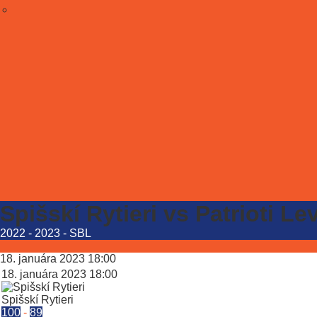
Spišskí Rytieri vs Patrioti Le
2022 - 2023
-
SBL
18. januára 2023
18:00
18. januára 2023
18:00
Spišskí Rytieri
100
-
89