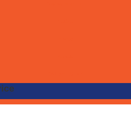
Stať sa partnerom
Galéria
E-shop
Kontakt
ONLINE LÍSTKY
vice