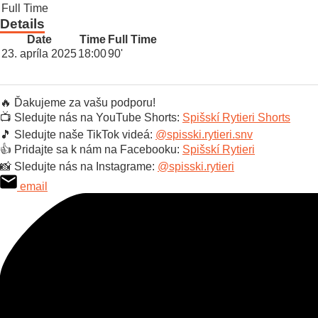
Full Time
Details
Date
Time
Full Time
23. apríla 2025
18:00
90'
🔥 Ďakujeme za vašu podporu!
📺 Sledujte nás na YouTube Shorts:
Spišskí Rytieri Shorts
🎵 Sledujte naše TikTok videá:
@spisski.rytieri.snv
👍 Pridajte sa k nám na Facebooku:
Spišskí Rytieri
📸 Sledujte nás na Instagrame:
@spisski.rytieri
email