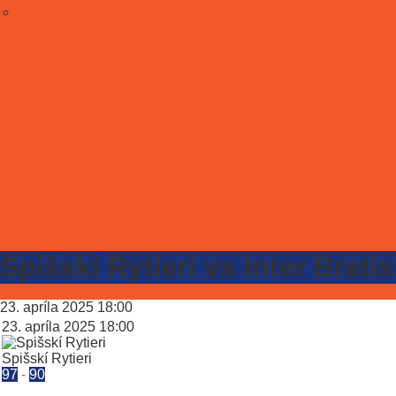
Spišskí Rytieri vs Inter Brati
23. apríla 2025
18:00
23. apríla 2025
18:00
Spišskí Rytieri
97
-
90