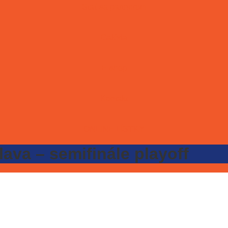
Stať sa partnerom
Galéria
E-shop
Kontakt
ONLINE LÍSTKY
slava – semifinále playoff