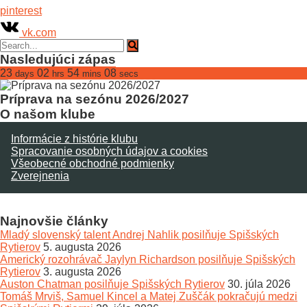
pinterest
vk.com
Nasledujúci zápas
23
02
54
08
days
hrs
mins
secs
Príprava na sezónu 2026/2027
O našom klube
Informácie z histórie klubu
Spracovanie osobných údajov a cookies
Všeobecné obchodné podmienky
Zverejnenia
Najnovšie články
Mladý slovenský talent Andrej Nahlik posilňuje Spišských
Rytierov
5. augusta 2026
Americký rozohrávač Jaylyn Richardson posilňuje Spišských
Rytierov
3. augusta 2026
Auston Chatman posilňuje Spišských Rytierov
30. júla 2026
Tomáš Mrviš, Samuel Kincel a Matej Zuščák pokračujú medzi