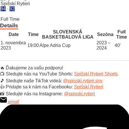
Spišskí Rytieri
94
-
92
Full Time
Details
SLOVENSKÁ
Full
Date
Time
Sezóna
BASKETBALOVÁ LIGA
Time
1. novembra
2023 –
19:00
Alpe Adria Cup
40'
2023
2024
🔥 Ďakujeme za vašu podporu!
📺 Sledujte nás na YouTube Shorts:
Spišskí Rytieri Shorts
🎵 Sledujte naše TikTok videá:
@spisski.rytieri.snv
👍 Pridajte sa k nám na Facebooku:
Spišskí Rytieri
📸 Sledujte nás na Instagrame:
@spisski.rytieri
email