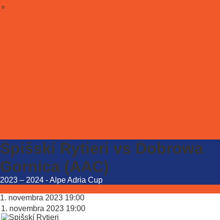
Stať sa partnerom
Galéria
E-shop
Kontakt
ONLINE LÍSTKY
Spišskí Rytieri vs Dobrowa
Gornica (AAC)
2023 – 2024
-
Alpe Adria Cup
1. novembra 2023
19:00
1. novembra 2023
19:00