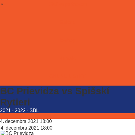
Stať sa partnerom
Galéria
E-shop
Kontakt
ONLINE LÍSTKY
BC Prievidza vs Spišskí
Rytieri
2021 - 2022
-
SBL
4. decembra 2021
18:00
4. decembra 2021
18:00