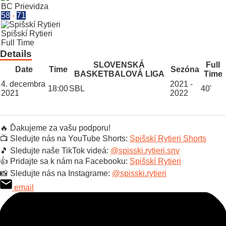
BC Prievidza
58
-
71
Spišskí Rytieri
Full Time
Details
SLOVENSKÁ
Full
Date
Time
Sezóna
BASKETBALOVÁ LIGA
Time
4. decembra
2021 -
18:00
SBL
40'
2021
2022
🔥 Ďakujeme za vašu podporu!
📺 Sledujte nás na YouTube Shorts:
Spišskí Rytieri Shorts
🎵 Sledujte naše TikTok videá:
@spisski.rytieri.snv
👍 Pridajte sa k nám na Facebooku:
Spišskí Rytieri
📸 Sledujte nás na Instagrame:
@spisski.rytieri
email