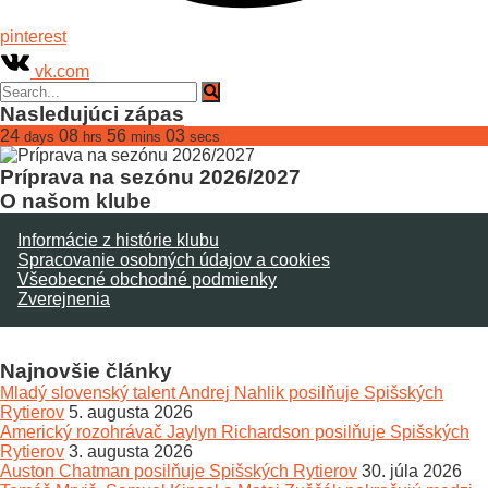
pinterest
vk.com
Nasledujúci zápas
24
08
56
03
days
hrs
mins
secs
Príprava na sezónu 2026/2027
O našom klube
Informácie z histórie klubu
Spracovanie osobných údajov a cookies
Všeobecné obchodné podmienky
Zverejnenia
Najnovšie články
Mladý slovenský talent Andrej Nahlik posilňuje Spišských
Rytierov
5. augusta 2026
Americký rozohrávač Jaylyn Richardson posilňuje Spišských
Rytierov
3. augusta 2026
Auston Chatman posilňuje Spišských Rytierov
30. júla 2026