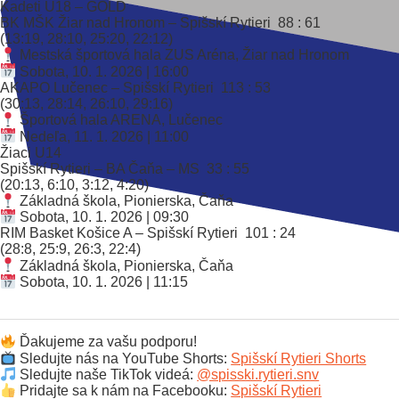
Kadeti U18 – GOLD
BK MŠK Žiar nad Hronom – Spišskí Rytieri
88 : 61
(13:19, 28:10, 25:20, 22:12)
Mestská športová hala ZUS Aréna, Žiar nad Hronom
Sobota, 10. 1. 2026 | 16:00
AKAPO Lučenec – Spišskí Rytieri
113 : 53
(30:13, 28:14, 26:10, 29:16)
Športová hala ARENA, Lučenec
Nedeľa, 11. 1. 2026 | 11:00
Žiaci U14
Spišskí Rytieri – BA Čaňa – MS
33 : 55
(20:13, 6:10, 3:12, 4:20)
Základná škola, Pionierska, Čaňa
Sobota, 10. 1. 2026 | 09:30
RIM Basket Košice A – Spišskí Rytieri
101 : 24
(28:8, 25:9, 26:3, 22:4)
Základná škola, Pionierska, Čaňa
Sobota, 10. 1. 2026 | 11:15
Ďakujeme za vašu podporu!
Sledujte nás na YouTube Shorts:
Spišskí Rytieri Shorts
Sledujte naše TikTok videá:
@spisski.rytieri.snv
Pridajte sa k nám na Facebooku:
Spišskí Rytieri