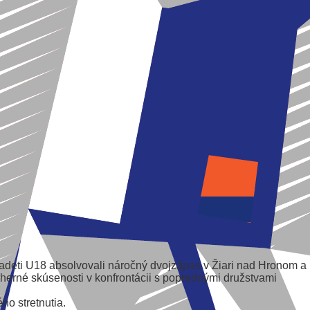
adeti U18 absolvovali náročný dvojzápas v Žiari nad Hronom a
né herné skúsenosti v konfrontácii s poprednými družstvami
ho stretnutia.