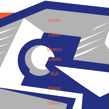
Domov
Články
Úspechy
O klube
Muži
Mládež
Partneri