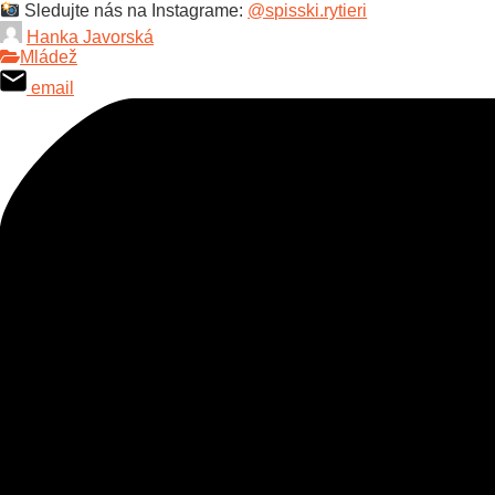
Sledujte nás na Instagrame:
@spisski.rytieri
Hanka Javorská
Mládež
email