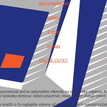
Stať sa partnerom
Galéria
E-shop
Kontakt
ONLINE LÍSTKY
vycestovali počas uplynulého víkendu na palubovky súperov. K
oci výsledky tentoraz neboli priaznivé, mladí Rytieri získali cen
a snažili o čo najlepšie výkony až do záverečných sekúnd každé