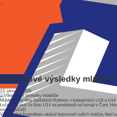
Víkendové výsledky mládeže
13. januára 2026
Mládežnícke tímy Spišských Rytierov v kategóriách U18 a U14 
Lučenci, zatiaľ čo žiaci U14 sa predstavili na turnaji v Čani. H
svojich súťaží.
Víkend plný basketbalu ukázal bojovnosť našich hráčov, ktorí s