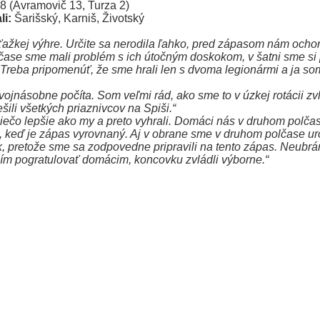
8 (Avramovič 13, Turza 2)
i:
Šarišský, Karniš, Životský
ťažkej výhre. Určite sa nerodila ľahko, pred zápasom nám ochor
 polčase sme mali problém s ich útočným doskokom, v šatni sme s
eba pripomenúť, že sme hrali len s dvoma legionármi a ja som veľ
vojnásobne počíta. Som veľmi rád, ako sme to v úzkej rotácii zv
ili všetkých priaznivcov na Spiši.“
niečo lepšie ako my a preto vyhrali. Domáci nás v druhom polčas
 keď je zápas vyrovnaný. Aj v obrane sme v druhom polčase urob
k, pretože sme sa zodpovedne pripravili na tento zápas. Neubr
sím pogratulovať domácim, koncovku zvládli výborne.“