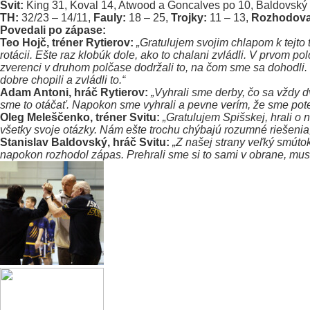
Svit:
King 31, Koval 14, Atwood a Goncalves po 10, Baldovský 
TH:
32/23 – 14/11,
Fauly:
18 – 25,
Trojky:
11 – 13,
Rozhodoval
Povedali po zápase:
Teo Hojč, tréner Rytierov:
„Gratulujem svojim chlapom k tejto 
rotácii. Ešte raz klobúk dole, ako to chalani zvládli. V prvom
zverenci v druhom polčase dodržali to, na čom sme sa dohodli. Tr
dobre chopili a zvládli to.“
Adam Antoni, hráč Rytierov:
„Vyhrali sme derby, čo sa vždy d
sme to otáčať. Napokon sme vyhrali a pevne verím, že sme poteš
Oleg Meleščenko, tréner Svitu:
„Gratulujem Spišskej, hrali o 
všetky svoje otázky. Nám ešte trochu chýbajú rozumné riešenia,
Stanislav Baldovský, hráč Svitu:
„Z našej strany veľký smúto
napokon rozhodol zápas. Prehrali sme si to sami v obrane, mu