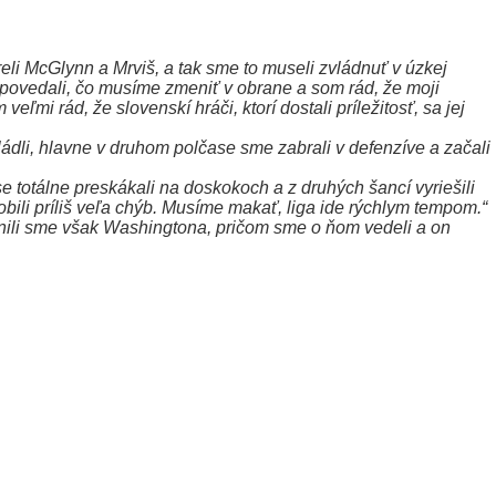
eli McGlynn a Mrviš, a tak sme to museli zvládnuť v úzkej
i povedali, čo musíme zmeniť v obrane a som rád, že moji
mi rád, že slovenskí hráči, ktorí dostali príležitosť, sa jej
ládli, hlavne v druhom polčase sme zabrali v defenzíve a začali
e totálne preskákali na doskokoch a z druhých šancí vyriešili
ili príliš veľa chýb. Musíme makať, liga ide rýchlym tempom.“
ánili sme však Washingtona, pričom sme o ňom vedeli a on