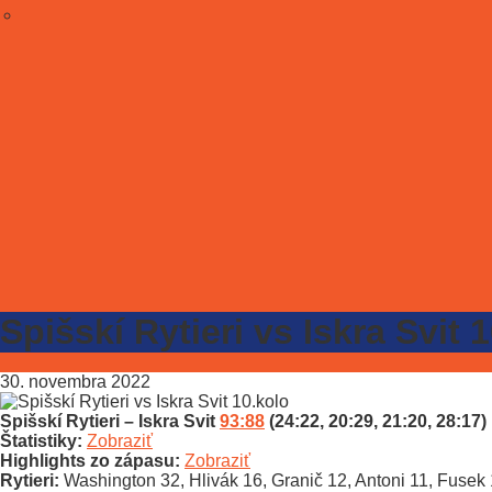
Spišskí Rytieri vs Iskra Svit 
30. novembra 2022
Spišskí Rytieri – Iskra Svit
93:88
(24:22, 20:29, 21:20, 28:17)
Štatistiky:
Zobraziť
Highlights zo zápasu:
Zobraziť
Rytieri:
Washington 32, Hlivák 16, Granič 12, Antoni 11, Fusek 1