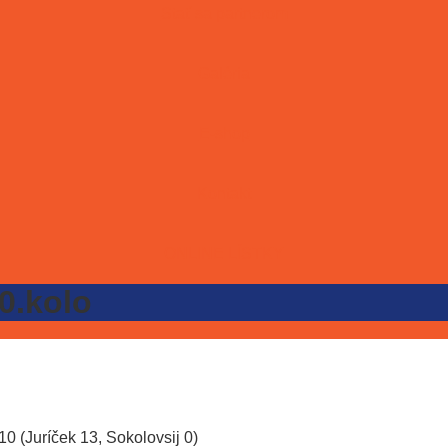
Stať sa partnerom
Galéria
E-shop
Kontakt
ONLINE LÍSTKY
10.kolo
0 (Juríček 13, Sokolovsij 0)