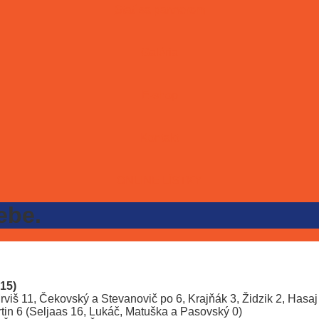
Stať sa partnerom
Galéria
E-shop
Kontakt
ONLINE LÍSTKY
ebe.
:15)
Mrviš 11, Čekovský a Stevanovič po 6, Krajňák 3, Židzik 2, Hasaj
rtin 6 (Seljaas 16, Lukáč, Matuška a Pasovský 0)