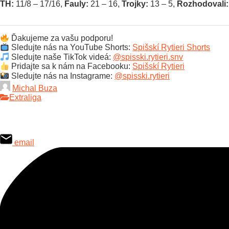
TH:
11/8 – 17/16,
Fauly:
21 – 16,
Trojky:
13 – 5,
Rozhodovali:
Ďakujeme za vašu podporu!
Sledujte nás na YouTube Shorts:
Spišskí Rytieri Shorts
Sledujte naše TikTok videá:
@spisski.rytieri.snv
Pridajte sa k nám na Facebooku:
Spišskí Rytieri
Sledujte nás na Instagrame:
@spisski.rytieri
Michal Buza
Extraliga
email