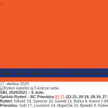
Rytieri úspešní aj 5-krát po s
17. októbra 2020
SBL 2020/2021 – 6. kolo:
Spišskí Rytieri – BC Prievidza
97:71
(22:21, 20:16, 28:19, 27
Rytieri:
Nikolič 24, Spencer 20, Garrett 13, Baťka 9, Antoni 3 (
Prievidza:
Vašl 17, Louiserre 14, Majerčák 10, Bjeletič 8, Robe