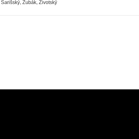
Šarišský, Zubák, Životský