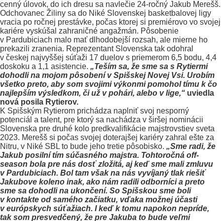
cenný úlovok, do ich dresu sa navlečie 24-ročný Jakub Merešš.
Odchovanec Žiliny sa do Niké Slovenskej basketbalovej ligy
vracia po ročnej prestávke, počas ktorej si premiérovo vo svojej
kariére vyskúšal zahraničné angažmán. Pôsobenie
v Pardubiciach malo mať dlhodobejší rozsah, ale mierne ho
prekazili zranenia. Reprezentant Slovenska tak odohral
v českej najvyššej súťaži 17 duelov s priemerom 6,5 bodu, 4,4
doskoku a 1,1 asistencie.
„Teším sa, že sme sa s Rytiermi
dohodli na mojom pôsobení v Spišskej Novej Vsi. Urobím
všetko preto, aby som svojimi výkonmi pomohol tímu k čo
najlepším výsledkom, či už v pohári, alebo v lige,“
uviedla
nová posila Rytierov.
K Spišským Rytierom prichádza naplniť svoj nesporný
potenciál a talent, pre ktorý sa nachádza v širšej nominácii
Slovenska pre druhé kolo predkvalifikácie majstrovstiev sveta
2023. Merešš si počas svojej doterajšej kariéry zahral ešte za
Nitru, v Niké SBL to bude jeho tretie pôsobisko.
„Sme radi, že
Jakub posilní tím súčasného majstra. Tohtoročná off-
season bola pre nás dosť zložitá, aj keď sme mali zmluvu
v Pardubiciach. Bol tam však na nás vyvíjaný tlak riešiť
Jakubove koleno inak, ako nám radili odborníci a preto
sme sa dohodli na ukončení. So Spišskou sme boli
v kontakte od samého začiatku, vďaka možnej účasti
v európskych súťažiach. I keď k tomu napokon nepríde,
tak som presvedčený, že pre Jakuba to bude veľmi