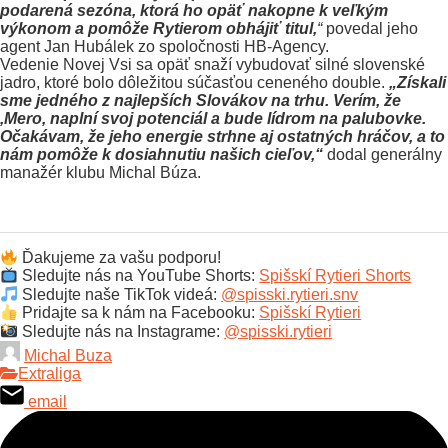
podarená sezóna, ktorá ho opäť nakopne k veľkým
výkonom a pomôže Rytierom obhájiť titul,
“
povedal jeho
agent Jan Hubálek zo spoločnosti HB-Agency.
Vedenie Novej Vsi sa opäť snaží vybudovať silné slovenské
jadro, ktoré bolo dôležitou súčasťou ceneného double.
„Získali
sme jedného z najlepších Slovákov na trhu. Verím, že
‚Mero
‚ naplní svoj potenciál a bude lídrom na palubovke.
Očakávam, že jeho energie strhne aj ostatných hráčov, a to
nám pomôže k dosiahnutiu našich cieľov,“
dodal generálny
manažér klubu Michal Búza.
Ďakujeme za vašu podporu!
Sledujte nás na YouTube Shorts:
Spišskí Rytieri Shorts
Sledujte naše TikTok videá:
@spisski.rytieri.snv
Pridajte sa k nám na Facebooku:
Spišskí Rytieri
Sledujte nás na Instagrame:
@spisski.rytieri
Michal Buza
Extraliga
email