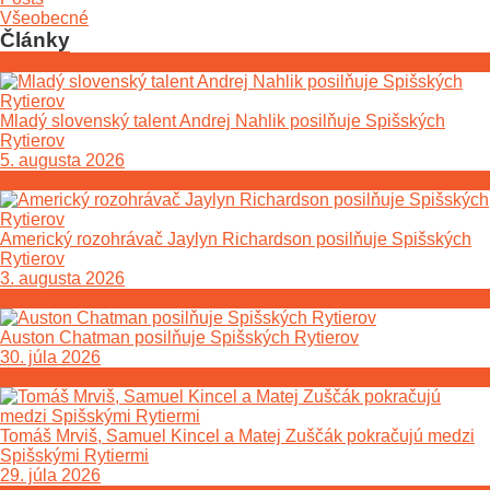
Všeobecné
Články
Mladý slovenský talent Andrej Nahlik posilňuje Spišských
Rytierov
5. augusta 2026
Americký rozohrávač Jaylyn Richardson posilňuje Spišských
Rytierov
3. augusta 2026
Auston Chatman posilňuje Spišských Rytierov
30. júla 2026
Tomáš Mrviš, Samuel Kincel a Matej Zuščák pokračujú medzi
Spišskými Rytiermi
29. júla 2026