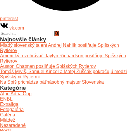
pinterest
vk.com
Najnovšie články
Mladý slovenský talent Andrej Nahlik posilňuje Spišských
Rytierov
Americký rozohrávač Jaylyn Richardson posilňuje Spišských
Rytierov
Auston Chatman posilňuje Spišských Rytierov
Tomáš Mrviš, Samuel Kincel a Matej Zuščák pokračujú medzi
Spišskými Rytiermi
Na Spiš prichádza päťnásobný majster Slovenska
Kategórie
Alpe Adria Cup
ENBL
Extraliga
Fotogaléria
Galéria
Mládež
Nezaradené
Posts