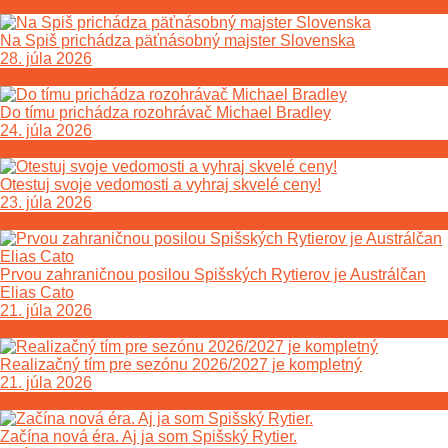
Na Spiš prichádza päťnásobný majster Slovenska
28. júla 2026
Do tímu prichádza rozohrávač Michael Bradley
24. júla 2026
Otestuj svoje vedomosti a vyhraj skvelé ceny!
23. júla 2026
Prvou zahraničnou posilou Spišských Rytierov je Austrálčan
Elias Cato
21. júla 2026
Realizačný tím pre sezónu 2026/2027 je kompletný
21. júla 2026
Začína nová éra. Aj ja som Spišský Rytier.