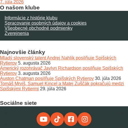
7. júla 2026
O našom klube
Informácie z histórie klubu
Spracovanie osobných údajov a cookies
Všeobecné obchodné podmienky
Zverejnenia
Najnovšie články
Mladý slovenský talent Andrej Nahlik posilňuje Spišských
Rytierov
5. augusta 2026
Americký rozohrávač Jaylyn Richardson posilňuje Spišských
Rytierov
3. augusta 2026
Auston Chatman posilňuje Spišských Rytierov
30. júla 2026
Tomáš Mrviš, Samuel Kincel a Matej Zuščák pokračujú medzi
Spišskými Rytiermi
29. júla 2026
Sociálne siete