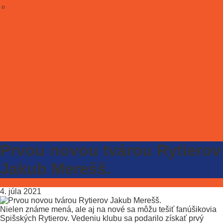
Stať sa partnerom
Galéria
E-shop
Kontakt
ONLINE LÍSTKY
Prvou novou tvárou Rytierov
Jakub Merešš.
4. júla 2021
Nielen známe mená, ale aj na nové sa môžu tešiť fanúšikovia
Spišských Rytierov. Vedeniu klubu sa podarilo získať prvý