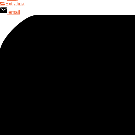
Extraliga
email