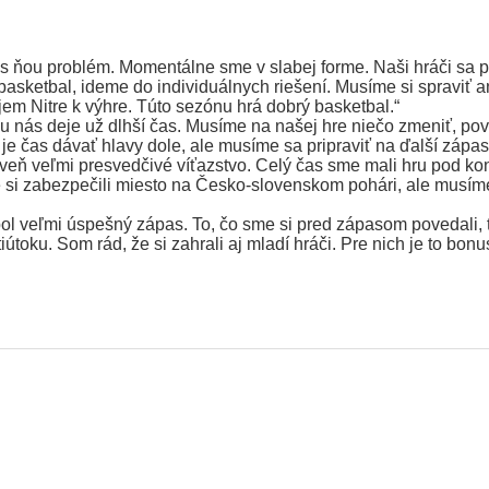
 s ňou problém. Momentálne sme v slabej forme. Naši hráči sa p
etbal, ideme do individuálnych riešení. Musíme si spraviť anal
ujem Nitre k výhre. Túto sezónu hrá dobrý basketbal.“
u nás deje už dlhší čas. Musíme na našej hre niečo zmeniť, pov
e čas dávať hlavy dole, ale musíme sa pripraviť na ďalší zápas
oveň veľmi presvedčivé víťazstvo. Celý čas sme mali hru pod ko
me si zabezpečili miesto na Česko-slovenskom pohári, ale musíme
bol veľmi úspešný zápas. To, čo sme si pred zápasom povedali, 
toku. Som rád, že si zahrali aj mladí hráči. Pre nich je to bonu