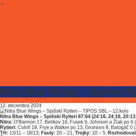
Nitra Blue Wings – Spišskí R
12. decembra 2024
Nitra Blue Wings – Spišskí Rytieri 87:64 (24:16, 24:16, 20:13
Nitra:
O’Bannon 17, Belikov 16, Fusek 9, Johnson a Žiak po 6 (L
Rytieri:
Cohill 19, Frye a Walker po 13, Gromovs 8, Balogáč 0 (
TH:
13/11 – 18/13,
Fauly:
20 – 21,
Trojky:
10 – 5,
Rozhodovali