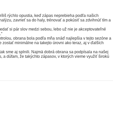
ríliš rýchlo opustia, keď zápas neprebieha podľa našich
ýzu, zavrieť sa do haly, trénovať a pokúsiť sa zdvihnúť tím a
edať si pár slov medzi sebou, lebo už nie je akceptovateľné
.“
ntrolou, obrana bola podľa mňa snáď najlepšia v tejto sezóne a
 zostať minimálne na takejto úrovni ako teraz, aj v ďalších
tak sme aj splnili. Najmä dobrá obrana sa podpísala na našej
s, a dúfam, že takýchto zápasov, v ktorých vieme využiť širokú