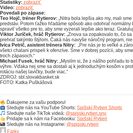
Štatistiky:
zobraziť
Video:
zobraziť
Povedali po zápase:
Teo Hojč, tréner Rytierov:
„Nitra bola lepšia ako my, mali sme
predstáv. Potom ťažko hľadáme spôsob ako odohrať normálny bask
spraviť všetko pre to, aby sme vyzerali lepšie ako teraz. Gratul
Viktor Juríček, hráč Rytierov:
„Znova sa zopakovalo to, čo sa 
prehrať takýmto štýlom. Čaká nás navyše náročný program, nie j
Ivica Petrič, asistent trénera Nitry:
„Pre nás je to veľké a zár
všetci chalani prispeli k ofenzíve. Sme v dobrej pozícii, aby s
troch zápasoch.“
Michael Fusek, hráč Nitry:
„Myslím si, že z nášho pohľadu to 
výhre. Vďaka nej sme sa dostali aj k jednoduchým kosôm v protiú
rotáciu našej lavičky, bude viac.“
ZDROJ: sbl.slovakbasket.sk
FOTO: Katka Puškášová
Ďakujeme za vašu podporu!
Sledujte nás na YouTube Shorts:
Spišskí Rytieri Shorts
Sledujte naše TikTok videá:
@spisski.rytieri.snv
Pridajte sa k nám na Facebooku:
Spišskí Rytieri
Sledujte nás na Instagrame:
@spisski.rytieri
Farky