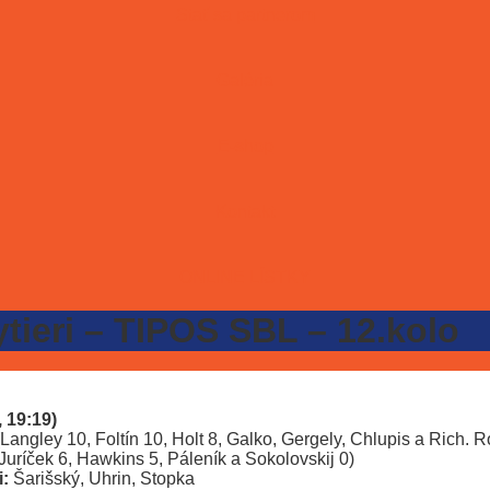
Stať sa partnerom
Galéria
E-shop
Kontakt
ONLINE LÍSTKY
ytieri – TIPOS SBL – 12.kolo
, 19:19)
angley 10, Foltín 10, Holt 8, Galko, Gergely, Chlupis a Rich. 
Juríček 6, Hawkins 5, Páleník a Sokolovskij 0)
:
Šarišský, Uhrin, Stopka