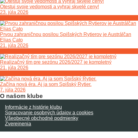
Otestuj svoje vedomosti a vyhraj skvelé ceny!
23. júla 2026
Prvou zahraničnou posilou Spišských Rytierov je Austrálčan
Elias Cato
21. júla 2026
Realizačný tím pre sezónu 2026/2027 je kompletný
21. júla 2026
Začína nová éra. Aj ja som Spišský Rytier.
7. júla 2026
O našom klube
Informácie z histórie klubu
Spracovanie osobných údajov a cookies
Všeobecné obchodné podmienky
Zverejnenia