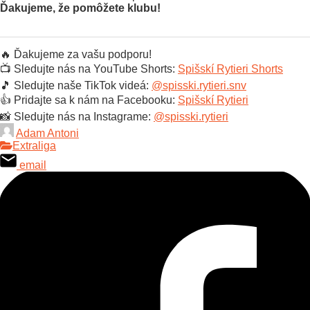
Ďakujeme, že pomôžete klubu!
🔥 Ďakujeme za vašu podporu!
📺 Sledujte nás na YouTube Shorts:
Spišskí Rytieri Shorts
🎵 Sledujte naše TikTok videá:
@spisski.rytieri.snv
👍 Pridajte sa k nám na Facebooku:
Spišskí Rytieri
📸 Sledujte nás na Instagrame:
@spisski.rytieri
Adam Antoni
Extraliga
email