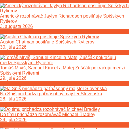
Americký rozohrávač Jaylyn Richardson posilňuje Spišských
Rytierov
3. augusta 2026
Auston Chatman posilňuje Spišských Rytierov
30. júla 2026
Tomáš Mrviš, Samuel Kincel a Matej Zuščák pokračujú medzi
Spišskými Rytiermi
29. júla 2026
Na Spiš prichádza päťnásobný majster Slovenska
28. júla 2026
Do tímu prichádza rozohrávač Michael Bradley
24. júla 2026