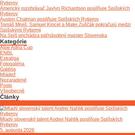
Rytierov
Americký rozohrávač Jaylyn Richardson posilňuje Spišských
Rytierov
Auston Chatman posilňuje Spišských Rytierov
Tomáš Mrviš, Samuel Kincel a Matej Zuščák pokračujú medzi
Spišskými Rytiermi
Na Spiš prichádza päťnásobný majster Slovenska
Kategórie
Alpe Adria Cup
ENBL
Extraliga
Fotogaléria
Galéria
Mládež
Nezaradené
Posts
Všeobecné
Články
Mladý slovenský talent Andrej Nahlik posilňuje Spišských
Rytierov
5. augusta 2026