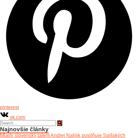
pinterest
vk.com
Najnovšie články
Mladý slovenský talent Andrej Nahlik posilňuje Spišských