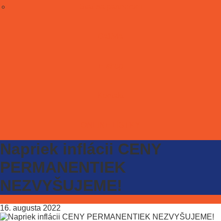
Stať sa partnerom
Galéria
E-shop
Kontakt
ONLINE LÍSTKY
Napriek inflácii CENY
PERMANENTIEK
NEZVYŠUJEME!
16. augusta 2022