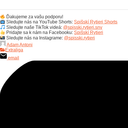
Ďakujeme za vašu podporu!
Sledujte nás na YouTube Shorts:
Spišskí Rytieri Shorts
Sledujte naše TikTok videá:
@spisski.rytieri.snv
Pridajte sa k nám na Facebooku:
Spišskí Rytieri
Sledujte nás na Instagrame:
@spisski.rytieri
Adam Antoni
Extraliga
email