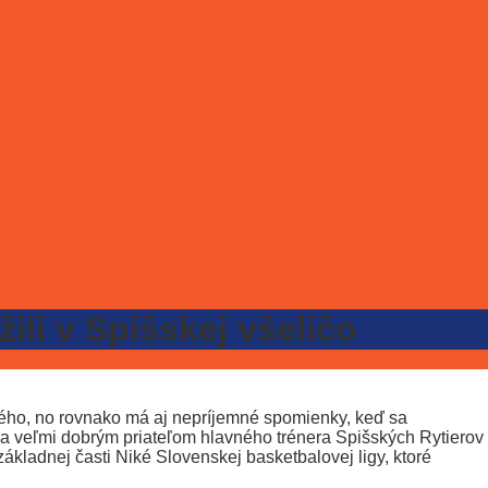
ili v Spišskej všeličo
brého, no rovnako má aj nepríjemné spomienky, keď sa
m a veľmi dobrým priateľom hlavného trénera Spišských Rytierov
ákladnej časti Niké Slovenskej basketbalovej ligy, ktoré