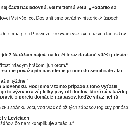
ej časti nasledovnú, veľmi trefnú vetu: „Podarilo sa
Novej Vsi všeličo. Dosiahli sme parádny historický úspech.
tredu doma proti Prievidzi. Pozývam všetkých našich fanúšikov
jde? Narážam najmä na to, či teraz dostanú väčší priestor
žitosť mladým hráčom, juniorom.“
y osobne považujete nasadenie priamo do semifinále ako
ž tri týždne.“
 Slovensku. Hoci sme v tomto prípade z toho vyťažili
uje to význam a zápletky play-off duelov, ktoré sú v každej
ipraviť o porciu domácich zápasov, keďže víťaz nehrá
ckú stránku veci, veď viac dôležitých zápasov logicky prináša
l v Leviciach.
ždňov, čo nám komplikuje situáciu.“