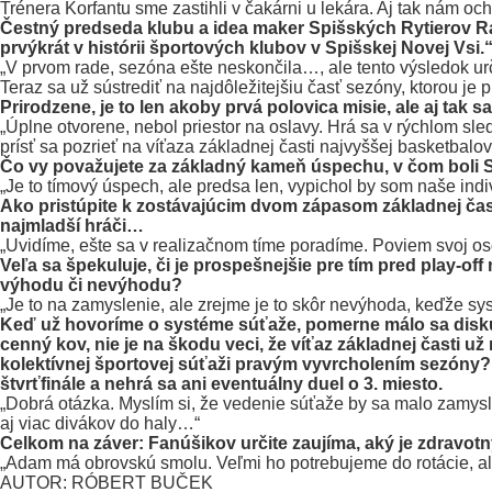
Trénera Korfantu sme zastihli v čakárni u lekára. Aj tak nám o
Čestný predseda klubu a idea maker Spišských Rytierov Rasť
prvýkrát v histórii športových klubov v Spišskej Novej Vsi.
„V prvom rade, sezóna ešte neskončila…, ale tento výsledok urči
Teraz sa už sústrediť na najdôležitejšiu časť sezóny, ktorou je pl
Prirodzene, je to len akoby prvá polovica misie, ale aj tak 
„Úplne otvorene, nebol priestor na oslavy. Hrá sa v rýchlom sl
prísť sa pozrieť na víťaza základnej časti najvyššej basketbalov
Čo vy považujete za základný kameň úspechu, v čom boli Sp
„Je to tímový úspech, ale predsa len, vypichol by som naše individ
Ako pristúpite k zostávajúcim dvom zápasom základnej časti
najmladší hráči…
„Uvidíme, ešte sa v realizačnom tíme poradíme. Poviem svoj os
Veľa sa špekuluje, či je prospešnejšie pre tím pred play
výhodu či nevýhodu?
„Je to na zamyslenie, ale zrejme je to skôr nevýhoda, keďže sy
Keď už hovoríme o systéme súťaže, pomerne málo sa diskutu
cenný kov, nie je na škodu veci, že víťaz základnej časti u
kolektívnej športovej súťaži pravým vyvrcholením sezóny?
štvrťfinále a nehrá sa ani eventuálny duel o 3. miesto.
„Dobrá otázka. Myslím si, že vedenie súťaže by sa malo zamysli
aj viac divákov do haly…“
Celkom na záver: Fanúšikov určite zaujíma, aký je zdravot
„Adam má obrovskú smolu. Veľmi ho potrebujeme do rotácie, ale
AUTOR: RÓBERT BUČEK