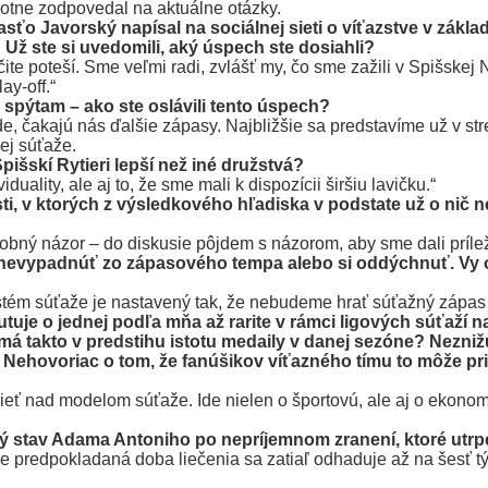
chotne zodpovedal na aktuálne otázky.
o Javorský napísal na sociálnej sieti o víťazstve v základn
“ Už ste si uvedomili, aký úspech ste dosiahli?
te poteší. Sme veľmi radi, zvlášť my, čo sme zažili v Spišskej 
ay-off.“
sa spýtam – ako ste oslávili tento úspech?
ede, čakajú nás ďalšie zápasy. Najbližšie sa predstavíme už v s
ej súťaže.
išskí Rytieri lepší než iné družstvá?
uality, ale aj to, že sme mali k dispozícii širšiu lavičku.“
, v ktorých z výsledkového hľadiska v podstate už o nič ne
obný názor – do diskusie pôjdem s názorom, aby sme dali príle
-off nevypadnúť zo zápasového tempa alebo si oddýchnuť. V
stém súťaže je nastavený tak, že nebudeme hrať súťažný zápas a
je o jednej podľa mňa až rarite v rámci ligových súťaží na
ž má takto v predstihu istotu medaily v danej sezóne? Nezniž
 Nehovoriac o tom, že fanúšikov víťazného tímu to môže pr
eť nad modelom súťaže. Ide nielen o športovú, ale aj o ekonomi
ný stav Adama Antoniho po nepríjemnom zranení, ktoré utrpe
 predpokladaná doba liečenia sa zatiaľ odhaduje až na šesť tý