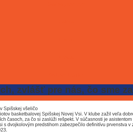
Stať sa partnerom
Galéria
E-shop
Kontakt
ONLINE LÍSTKY
h, zvlášť pre nás, čo sme zaž
riotov basketbalovej Spišskej Novej Vsi. V klube zažil veľa do
ích časoch, za čo si zaslúži rešpekt. V súčasnosti je asistento
i s dvojkolovým predstihom zabezpečilo definitívu prvenstva v z
023.