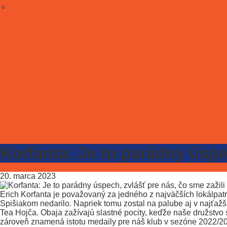
Korfanta: Je to parádny úspec
20. marca 2023
Erich Korfanta je považovaný za jedného z najväčších lokálpat
Spišiakom nedarilo. Napriek tomu zostal na palube aj v najťažš
Tea Hojča. Obaja zažívajú slastné pocity, keďže naše družstvo s
zároveň znamená istotu medaily pre náš klub v sezóne 2022/2