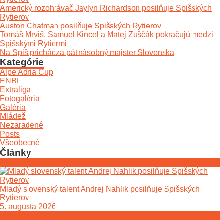
Americký rozohrávač Jaylyn Richardson posilňuje Spišských
Rytierov
Auston Chatman posilňuje Spišských Rytierov
Tomáš Mrviš, Samuel Kincel a Matej Zuščák pokračujú medzi
Spišskými Rytiermi
Na Spiš prichádza päťnásobný majster Slovenska
Kategórie
Alpe Adria Cup
ENBL
Extraliga
Fotogaléria
Galéria
Mládež
Nezaradené
Posts
Všeobecné
Články
Mladý slovenský talent Andrej Nahlik posilňuje Spišských
Rytierov
5. augusta 2026