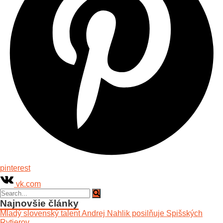
pinterest
vk.com
Najnovšie články
Mladý slovenský talent Andrej Nahlik posilňuje Spišských
Rytierov