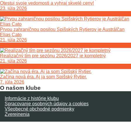
Otestuj svoje vedomosti a vyhraj skvelé ceny!
23. júla 2026
Prvou zahraničnou posilou Spišských Rytierov je Austrálčan
Elias Cato
21. júla 2026
Realizačný tím pre sezónu 2026/2027 je kompletný
21. júla 2026
Začína nová éra. Aj ja som Spišský Rytier.
7. júla 2026
O našom klube
Informácie z histórie klubu
Spracovanie osobných údajov a cookies
Všeobecné obchodné podmienky
Zverejnenia