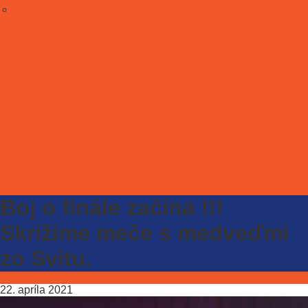
Stať sa partnerom
Galéria
E-shop
Kontakt
ONLINE LÍSTKY
Boj o finále začína !!!
Skrížime meče s medveďmi
zo Svitu.
22. apríla 2021