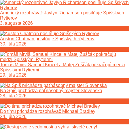
Americký rozohrávač Jaylyn Richardson posilňuje Spišských
Rytierov
3. augusta 2026
Auston Chatman posilňuje Spišských Rytierov
30. júla 2026
Tomáš Mrviš, Samuel Kincel a Matej Zuščák pokračujú medzi
Spišskými Rytiermi
29. júla 2026
Na Spiš prichádza päťnásobný majster Slovenska
28. júla 2026
Do tímu prichádza rozohrávač Michael Bradley
24. júla 2026