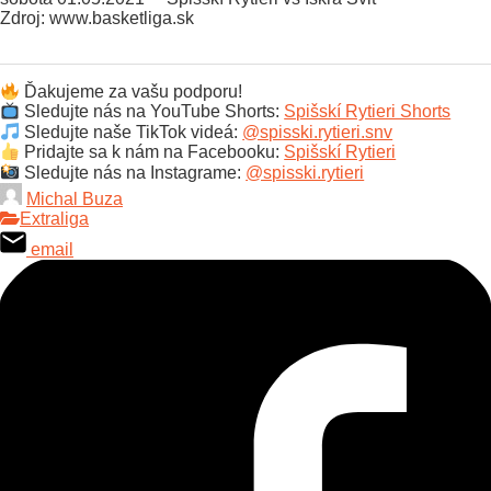
Zdroj: www.basketliga.sk
Ďakujeme za vašu podporu!
Sledujte nás na YouTube Shorts:
Spišskí Rytieri Shorts
Sledujte naše TikTok videá:
@spisski.rytieri.snv
Pridajte sa k nám na Facebooku:
Spišskí Rytieri
Sledujte nás na Instagrame:
@spisski.rytieri
Michal Buza
Extraliga
email