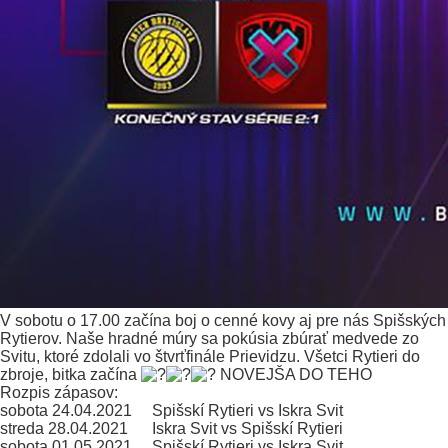
V sobotu o 17.00 začína boj o cenné kovy aj pre nás Spišských
Rytierov. Naše hradné múry sa pokúsia zbúrať medvede zo
Svitu, ktoré zdolali vo štvrťfinále Prievidzu. Všetci Rytieri do
zbroje, bitka začína
NOVEJŠA DO TEHO
Rozpis zápasov:
sobota 24.04.2021 Spišskí Rytieri vs Iskra Svit
streda 28.04.2021 Iskra Svit vs Spišskí Rytieri
sobota 01.05.2021 Spišskí Rytieri vs Iskra Svit