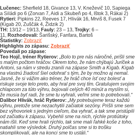
Lučenec:
Sherfield 18, Givance 13, V. Kneževič 10, Sapiega
a Siládi po 6 (Zorvan 7, Aidi a Skubeň po 4, Ištok 3, Rákai 2)
Rytieri:
Pipkins 22, Reeves 17, Hlivák 16, Mrviš 8, Fusek 7
(Kigab 20, Zuščák 4, Židzik 2)
TH:
13/12 – 19/13,
Fauly:
23 – 13,
Trojky:
6 –
11,
Rozhodovali:
Šarišský, Fanfara, Bartoš
Štatistiky:
Zobraziť
Highlights zo zápasu:
Zobraziť
Povedali po zápase:
Teo Hojč, tréner Rytierov:
„Bolo to pre nás náročné, prišli sme
s malým počtom hráčov. Okrem toho, že nám chýbajú Juríček a
Antoni, sa nám v stredu zranili na zápase Smith a Kigab. Kigab
na vlastnú žiadosť šiel odohrať s tým, že by možno aj nemal.
Jasné, že si vážim ako tréner, že hráč chce ísť cez bolesť a
riskuje svoje telo preto, aby hral pre svoj tím. Gratulujem svojim
chlapcom za túto výhru, bojovali celých 40 minút a myslím si,
že musia byť radi, že sme tu vyhrali, veľmi sme to potrebovali.“
Dalibor Hlivák, hráč Rytierov:
„My potrebujeme teraz každú
výhru, pretože sme nezachytili začiatok sezóny. Prišli sme sem
bez výhovoriek s jedným cieľom, iba vyhrať, a tak sme pristúpili
od začiatku k zápasu. Vybehli sme na nich, rýchle protiútoky
nám išli. Keď sme hrali rýchlo, tak sme mali ľahké koše z toho,
natiahli sme výsledok. Druhý polčas sme si to trošku
skomplikovali, ale na konci sme to ustáli.“