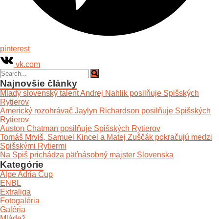
pinterest
vk.com
Najnovšie články
Mladý slovenský talent Andrej Nahlik posilňuje Spišských
Rytierov
Americký rozohrávač Jaylyn Richardson posilňuje Spišských
Rytierov
Auston Chatman posilňuje Spišských Rytierov
Tomáš Mrviš, Samuel Kincel a Matej Zuščák pokračujú medzi
Spišskými Rytiermi
Na Spiš prichádza päťnásobný majster Slovenska
Kategórie
Alpe Adria Cup
ENBL
Extraliga
Fotogaléria
Galéria
Mládež