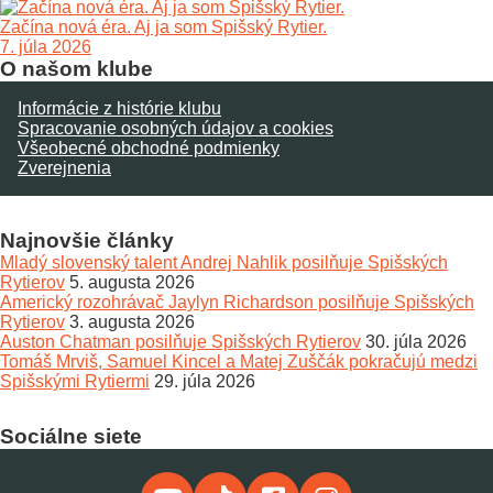
Začína nová éra. Aj ja som Spišský Rytier.
7. júla 2026
O našom klube
Informácie z histórie klubu
Spracovanie osobných údajov a cookies
Všeobecné obchodné podmienky
Zverejnenia
Najnovšie články
Mladý slovenský talent Andrej Nahlik posilňuje Spišských
Rytierov
5. augusta 2026
Americký rozohrávač Jaylyn Richardson posilňuje Spišských
Rytierov
3. augusta 2026
Auston Chatman posilňuje Spišských Rytierov
30. júla 2026
Tomáš Mrviš, Samuel Kincel a Matej Zuščák pokračujú medzi
Spišskými Rytiermi
29. júla 2026
Sociálne siete