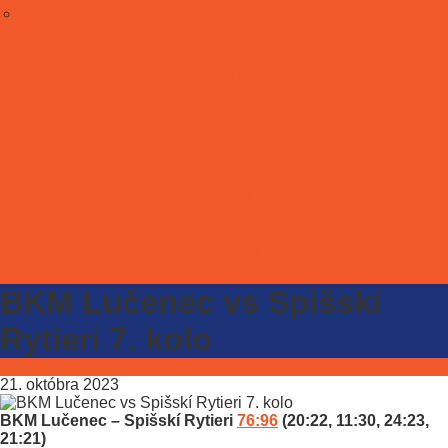
Stať sa partnerom
Galéria
E-shop
Kontakt
ONLINE LÍSTKY
BKM Lučenec vs Spišskí
Rytieri 7. kolo
21. októbra 2023
BKM Lučenec – Spišskí Rytieri
76:96
(20:22, 11:30, 24:23,
21:21)