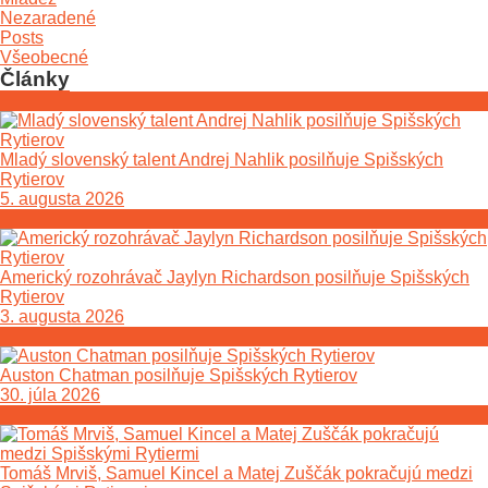
Nezaradené
Posts
Všeobecné
Články
Mladý slovenský talent Andrej Nahlik posilňuje Spišských
Rytierov
5. augusta 2026
Americký rozohrávač Jaylyn Richardson posilňuje Spišských
Rytierov
3. augusta 2026
Auston Chatman posilňuje Spišských Rytierov
30. júla 2026
Tomáš Mrviš, Samuel Kincel a Matej Zuščák pokračujú medzi