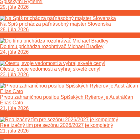
Spišskými Rytiermi
29. júla 2026
Na Spiš prichádza päťnásobný majster Slovenska
28. júla 2026
Do tímu prichádza rozohrávač Michael Bradley
24. júla 2026
Otestuj svoje vedomosti a vyhraj skvelé ceny!
23. júla 2026
Prvou zahraničnou posilou Spišských Rytierov je Austrálčan
Elias Cato
21. júla 2026
Realizačný tím pre sezónu 2026/2027 je kompletný
21. júla 2026