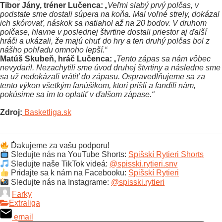
Tibor Jány, tréner Lučenca:
„Veľmi slabý prvý polčas, v
podstate sme dostali súpera na koňa. Mal voľné strely, dokázal
ich skórovať, náskok sa natiahol až na 20 bodov. V druhom
polčase, hlavne v poslednej štvrtine dostali priestor aj ďalší
hráči a ukázali, že majú chuť do hry a ten druhý polčas bol z
nášho pohľadu omnoho lepší.“
Matúš Skubeň, hráč Lučenca:
„Tento zápas sa nám vôbec
nevydaril. Nezachytili sme úvod druhej štvrtiny a následne sme
sa už nedokázali vrátiť do zápasu. Ospravedlňujeme sa za
tento výkon všetkým fanúšikom, ktorí prišli a fandili nám,
pokúsime sa im to oplatiť v ďalšom zápase.“
Zdroj:
Basketliga.sk
Ďakujeme za vašu podporu!
Sledujte nás na YouTube Shorts:
Spišskí Rytieri Shorts
Sledujte naše TikTok videá:
@spisski.rytieri.snv
Pridajte sa k nám na Facebooku:
Spišskí Rytieri
Sledujte nás na Instagrame:
@spisski.rytieri
Farky
Extraliga
email